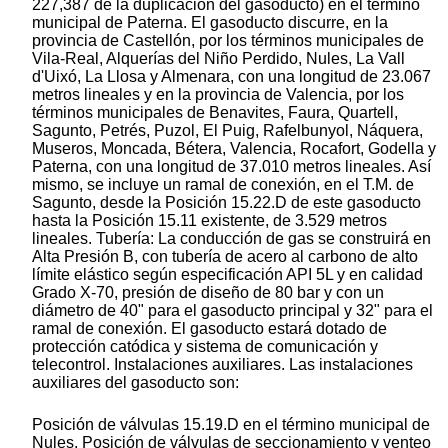
227,387 de la duplicación del gasoducto) en el término
municipal de Paterna. El gasoducto discurre, en la
provincia de Castellón, por los términos municipales de
Vila-Real, Alquerías del Niño Perdido, Nules, La Vall
d'Uixó, La Llosa y Almenara, con una longitud de 23.067
metros lineales y en la provincia de Valencia, por los
términos municipales de Benavites, Faura, Quartell,
Sagunto, Petrés, Puzol, El Puig, Rafelbunyol, Náquera,
Museros, Moncada, Bétera, Valencia, Rocafort, Godella y
Paterna, con una longitud de 37.010 metros lineales. Así
mismo, se incluye un ramal de conexión, en el T.M. de
Sagunto, desde la Posición 15.22.D de este gasoducto
hasta la Posición 15.11 existente, de 3.529 metros
lineales. Tubería: La conducción de gas se construirá en
Alta Presión B, con tubería de acero al carbono de alto
límite elástico según especificación API 5L y en calidad
Grado X-70, presión de diseño de 80 bar y con un
diámetro de 40" para el gasoducto principal y 32" para el
ramal de conexión. El gasoducto estará dotado de
protección catódica y sistema de comunicación y
telecontrol. Instalaciones auxiliares. Las instalaciones
auxiliares del gasoducto son:
Posición de válvulas 15.19.D en el término municipal de
Nules. Posición de válvulas de seccionamiento y venteo