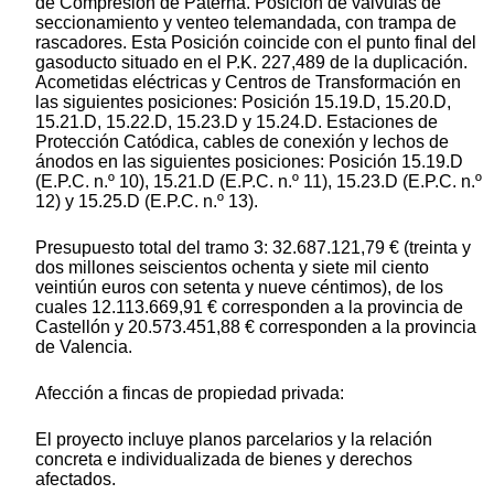
de Compresión de Paterna. Posición de válvulas de
seccionamiento y venteo telemandada, con trampa de
rascadores. Esta Posición coincide con el punto final del
gasoducto situado en el P.K. 227,489 de la duplicación.
Acometidas eléctricas y Centros de Transformación en
las siguientes posiciones: Posición 15.19.D, 15.20.D,
15.21.D, 15.22.D, 15.23.D y 15.24.D. Estaciones de
Protección Catódica, cables de conexión y lechos de
ánodos en las siguientes posiciones: Posición 15.19.D
(E.P.C. n.º 10), 15.21.D (E.P.C. n.º 11), 15.23.D (E.P.C. n.º
12) y 15.25.D (E.P.C. n.º 13).
Presupuesto total del tramo 3: 32.687.121,79 € (treinta y
dos millones seiscientos ochenta y siete mil ciento
veintiún euros con setenta y nueve céntimos), de los
cuales 12.113.669,91 € corresponden a la provincia de
Castellón y 20.573.451,88 € corresponden a la provincia
de Valencia.
Afección a fincas de propiedad privada:
El proyecto incluye planos parcelarios y la relación
concreta e individualizada de bienes y derechos
afectados.