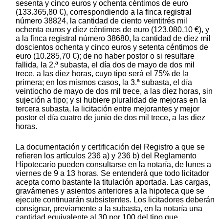
sesenta y cinco euros y ochenta céntimos de euro
(133.365,80 €), correspondiendo a la finca registral
número 38824, la cantidad de ciento veintitrés mil
ochenta euros y diez céntimos de euro (123.080,10 €), y
a la finca registral número 38680, la cantidad de diez mil
doscientos ochenta y cinco euros y setenta céntimos de
euro (10.285,70 €); de no haber postor o si resultare
fallida, la 2.ª subasta, el día dos de mayo de dos mil
trece, a las diez horas, cuyo tipo será el 75% de la
primera; en los mismos casos, la 3.ª subasta, el día
veintiocho de mayo de dos mil trece, a las diez horas, sin
sujeción a tipo; y si hubiere pluralidad de mejoras en la
tercera subasta, la licitación entre mejorantes y mejor
postor el día cuatro de junio de dos mil trece, a las diez
horas.
La documentación y certificación del Registro a que se
refieren los artículos 236 a) y 236 b) del Reglamento
Hipotecario pueden consultarse en la notaría, de lunes a
viernes de 9 a 13 horas. Se entenderá que todo licitador
acepta como bastante la titulación aportada. Las cargas,
gravámenes y asientos anteriores a la hipoteca que se
ejecute continuarán subsistentes. Los licitadores deberán
consignar, previamente a la subasta, en la notaría una
cantidad equivalente al 30 por 100 del tipo que