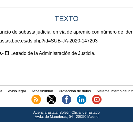
TEXTO
io de subasta judicial en vía de apremio con número de ide
subastas.boe.es/ds.php?id=SUB-JA-2020-147203
- El Letrado de la Administración de Justicia.
a
Aviso legal
Accesibilidad
Protección de datos
Sistema Interno de In
Agencia Estatal Boletín Oficial del Estado
Avda.
de Manoteras, 54 - 28050 Madrid