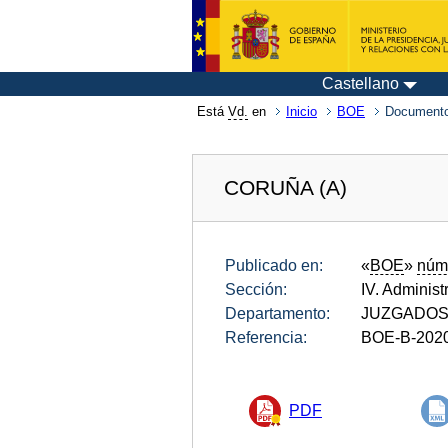
Castellano
Está
Vd.
en
Inicio
BOE
Documento
CORUÑA (A)
Publicado en:
«
BOE
»
núm
Sección:
IV. Administ
Departamento:
JUZGADOS 
Referencia:
BOE-B-202
PDF