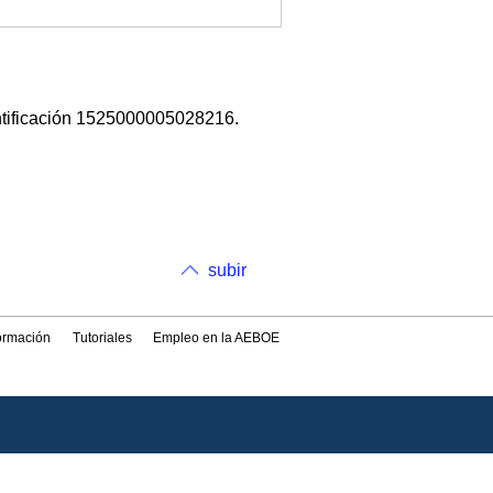
ntificación 1525000005028216.
subir
formación
Tutoriales
Empleo en la AEBOE