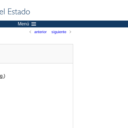
Menú
anterior
siguiente
g.
)