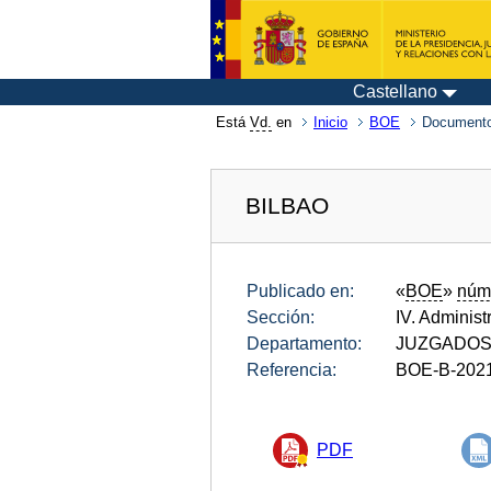
Castellano
Está
Vd.
en
Inicio
BOE
Documento
BILBAO
Publicado en:
«
BOE
»
núm
Sección:
IV. Administ
Departamento:
JUZGADOS
Referencia:
BOE-B-202
PDF