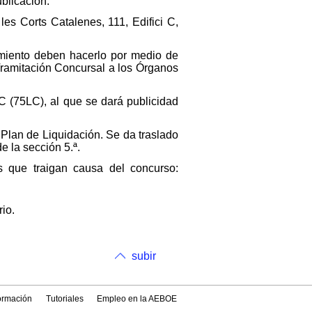
blicación.
les Corts Catalenes, 111, Edifici C,
miento deben hacerlo por medio de
 Tramitación Concursal a los Órganos
LC (75LC), al que se dará publicidad
 Plan de Liquidación. Se da traslado
e la sección 5.ª.
es que traigan causa del concurso:
io.
subir
formación
Tutoriales
Empleo en la AEBOE