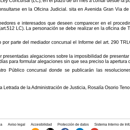
 Ley Concursal (LC), en el plazo de un mes a contar desde la pu
nsultarse en la Oficina Judicial. sita en Avenida Gran Via de 
eedores e interesados que deseen comparecer en el procedi
art.512 LC). La personación se debe realizar en la oficina de
o por parte del mediador concursal el Informe del art. 290 TR
or presentadas alegaciones sobre la imposibilidad de presentar
días para formular alegaciones sin que sea preciso la apertura d
istro Público concursal donde se publicarán las resolucion
a Letrada de la Administración de Justicia, Rosalía Osorio Tenor
a
Aviso legal
Accesibilidad
Protección de datos
Sistema Interno de In