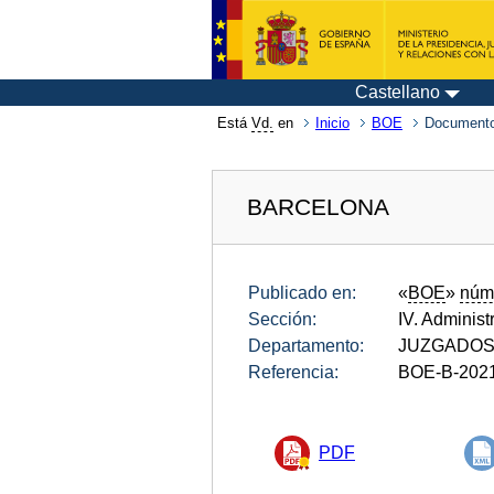
Castellano
Está
Vd.
en
Inicio
BOE
Documento
BARCELONA
Publicado en:
«
BOE
»
núm
Sección:
IV. Administ
Departamento:
JUZGADOS
Referencia:
BOE-B-202
PDF