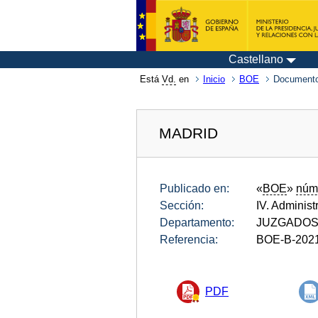
Castellano
Está
Vd.
en
Inicio
BOE
Documento
MADRID
Publicado en:
«
BOE
»
núm
Sección:
IV. Administ
Departamento:
JUZGADOS 
Referencia:
BOE-B-202
PDF