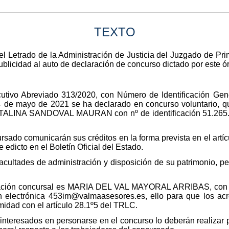
TEXTO
el Letrado de la Administración de Justicia del Juzgado de Pri
publicidad al auto de declaración de concurso dictado por este ór
tivo Abreviado 313/2020, con Número de Identificación Gene
 de mayo de 2021 se ha declarado en concurso voluntario, que
TALINA SANDOVAL MAURAN con nº de identificación 51.265.7
rsado comunicarán sus créditos en la forma prevista en el artíc
 edicto en el Boletín Oficial del Estado.
acultades de administración y disposición de su patrimonio, pe
stración concursal es MARIA DEL VAL MAYORAL ARRIBAS, con d
n electrónica 453im@valmaasesores.es, ello para que los acre
idad con el artículo 28.1º5 del TRLC.
interesados en personarse en el concurso lo deberán realizar