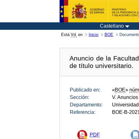
Castellano
Está
Vd.
en
Inicio
BOE
Documento
Anuncio de la Faculta
de título universitario.
Publicado en:
«
BOE
»
núm
Sección:
V. Anuncios
Departamento:
Universida
Referencia:
BOE-B-202
PDF