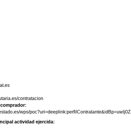
at.es
utaria.es/contratacion
de comprador:
delestado.es/wps/poc?uri=deeplink:perfilContratante&idBp=u
ncipal actividad ejercida: