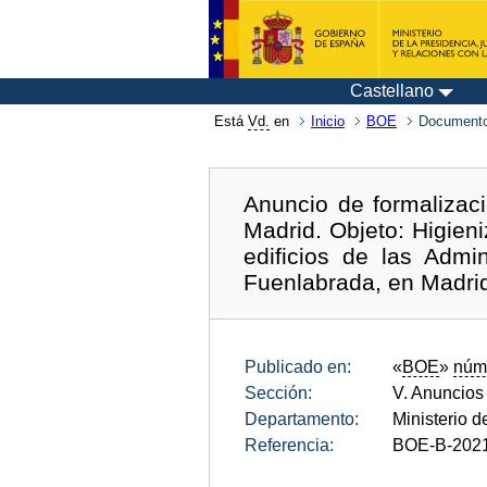
Castellano
Está
Vd.
en
Inicio
BOE
Documento
Anuncio de formalizaci
Madrid. Objeto: Higien
edificios de las Admi
Fuenlabrada, en Madri
Publicado en:
«
BOE
»
núm
Sección:
V. Anuncios
Departamento:
Ministerio 
Referencia:
BOE-B-202