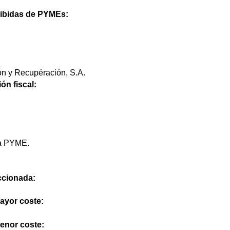
cibidas de PYMEs:
 y Recupéración, S.A.
ón fiscal:
na PYME.
eccionada:
mayor coste:
menor coste: