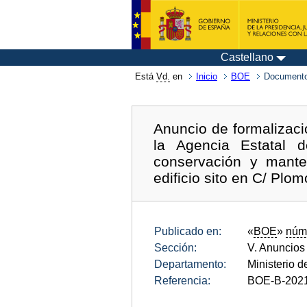
Castellano
Está
Vd.
en
Inicio
BOE
Documento
Anuncio de formalizaci
la Agencia Estatal d
conservación y mante
edificio sito en C/ Plo
Publicado en:
«
BOE
»
núm
Sección:
V. Anuncios
Departamento:
Ministerio 
Referencia:
BOE-B-202