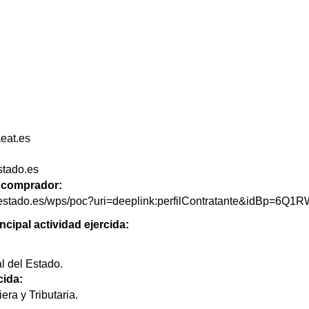
eat.es
estado.es
de comprador:
delestado.es/wps/poc?uri=deeplink:perfilContratante&idBp=6
ncipal actividad ejercida:
l del Estado.
cida:
era y Tributaria.