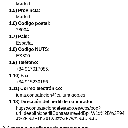
Madrid.
1.5) Provincia:
Madrid.
1.6) Código postal:
28004.
1.7) País:
España.
1.8) Código NUTS:
ES300.
1.9) Teléfono:
+34 917017085.
1.10) Fax:
+34 915230166.
1.11) Correo electrónico:
junta.contratacion@cultura.gob.es
1.13) Dirección del perfil de comprador:
https://contrataciondelestado.es/wps/poc?
uri=deeplink:perfilContratante&idBp=W1x%2B%2F94
J%2F%2FTnSoTX3z%2F7wA%3D%3D