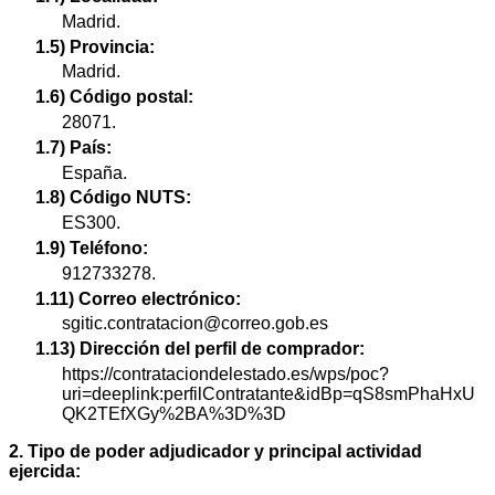
Madrid.
1.5) Provincia:
Madrid.
1.6) Código postal:
28071.
1.7) País:
España.
1.8) Código NUTS:
ES300.
1.9) Teléfono:
912733278.
1.11) Correo electrónico:
sgitic.contratacion@correo.gob.es
1.13) Dirección del perfil de comprador:
https://contrataciondelestado.es/wps/poc?
uri=deeplink:perfilContratante&idBp=qS8smPhaHxU
QK2TEfXGy%2BA%3D%3D
2. Tipo de poder adjudicador y principal actividad
ejercida: