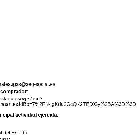
erales.tgss@seg-social.es
de comprador:
lestado.es/wps/poc?
lContratante&idBp=7%2FN4gKdu2GcQK2TEfXGy%2BA%3D%3D
ncipal actividad ejercida:
l del Estado.
cida: