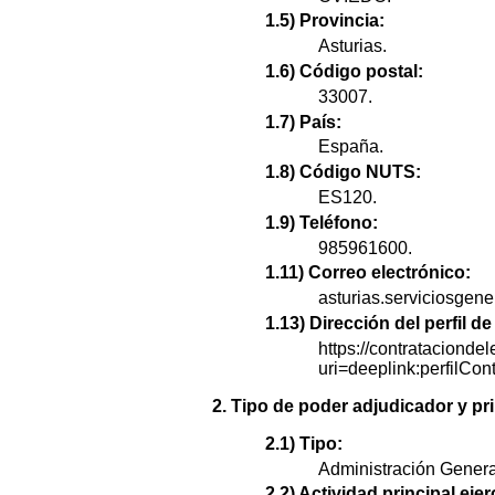
1.5) Provincia:
Asturias.
1.6) Código postal:
33007.
1.7) País:
España.
1.8) Código NUTS:
ES120.
1.9) Teléfono:
985961600.
1.11) Correo electrónico:
asturias.serviciosgen
1.13) Dirección del perfil 
https://contratacionde
uri=deeplink:perfi
2. Tipo de poder adjudicador y pri
2.1) Tipo:
Administración Genera
2.2) Actividad principal ejer