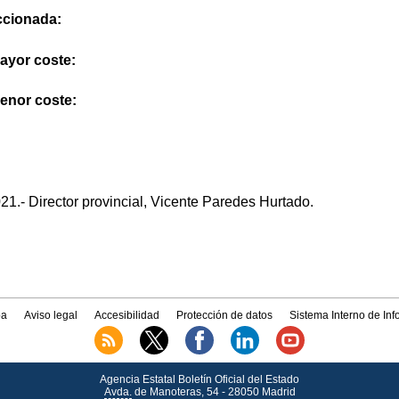
eccionada:
mayor coste:
menor coste:
.- Director provincial, Vicente Paredes Hurtado.
a
Aviso legal
Accesibilidad
Protección de datos
Sistema Interno de In
Agencia Estatal Boletín Oficial del Estado
Avda.
de Manoteras, 54 - 28050 Madrid