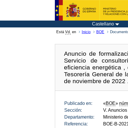
Castellano
Está
Vd.
en
Inicio
BOE
Documento
Anuncio de formalizac
Servicio de consulto
eficiencia energética ,
Tesorería General de l
de noviembre de 2022 
Publicado en:
«
BOE
»
núm
Sección:
V. Anuncios
Departamento:
Ministerio d
Referencia:
BOE-B-202