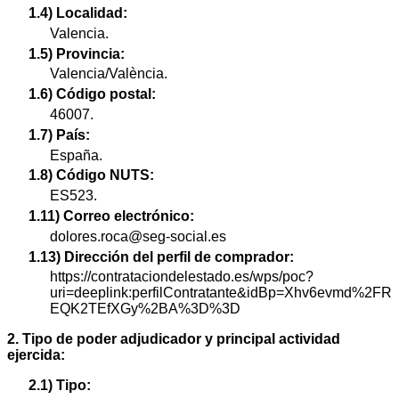
1.4) Localidad:
Valencia.
1.5) Provincia:
Valencia/València.
1.6) Código postal:
46007.
1.7) País:
España.
1.8) Código NUTS:
ES523.
1.11) Correo electrónico:
dolores.roca@seg-social.es
1.13) Dirección del perfil de comprador:
https://contrataciondelestado.es/wps/poc?
uri=deeplink:perfilContratante&idBp=Xhv6evmd%2FR
EQK2TEfXGy%2BA%3D%3D
2. Tipo de poder adjudicador y principal actividad
ejercida:
2.1) Tipo: