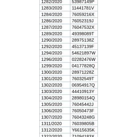
1282/2020
53987149P
1283/2020
11441781V
1284/2020
76059216X
1286/2020
76052319J
1287/2020
76047532X
1289/2020
49398089T
1290/2020
28975138Z
1292/2020
45137139F
1294/2020
54621897W
1296/2020
02282476W
1299/2020
04177828Q
1300/2020
28971228Z
1301/2020
76032549T
1302/2020
06954917Q
1303/2020
44410913Y
1304/2020
28980154Q
1305/2020
76045442J
1306/2020
76050473F
1307/2020
76043248G
1311/2020
76039805B
1312/2020
Y6615635K
1322/2020
71094183X