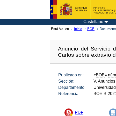
Castellano
Está
Vd.
en
Inicio
BOE
Documento
Anuncio del Servicio 
Carlos sobre extravío de
Publicado en:
«
BOE
»
núm
Sección:
V. Anuncios
Departamento:
Universida
Referencia:
BOE-B-202
PDF