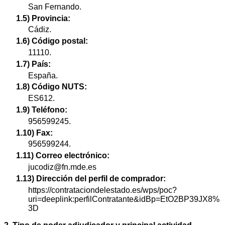
San Fernando.
1.5) Provincia:
Cádiz.
1.6) Código postal:
11110.
1.7) País:
España.
1.8) Código NUTS:
ES612.
1.9) Teléfono:
956599245.
1.10) Fax:
956599244.
1.11) Correo electrónico:
jucodiz@fn.mde.es
1.13) Dirección del perfil de comprador:
https://contrataciondelestado.es/wps/poc?
uri=deeplink:perfilContratante&idBp=EtO2BP39JX8%
3D