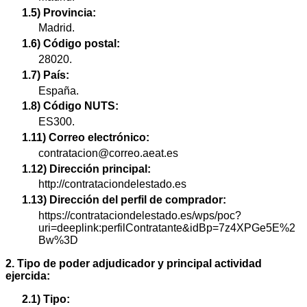
1.5) Provincia:
Madrid.
1.6) Código postal:
28020.
1.7) País:
España.
1.8) Código NUTS:
ES300.
1.11) Correo electrónico:
contratacion@correo.aeat.es
1.12) Dirección principal:
http://contrataciondelestado.es
1.13) Dirección del perfil de comprador:
https://contrataciondelestado.es/wps/poc?
uri=deeplink:perfilContratante&idBp=7z4XPGe5E%2
Bw%3D
2. Tipo de poder adjudicador y principal actividad
ejercida:
2.1) Tipo: