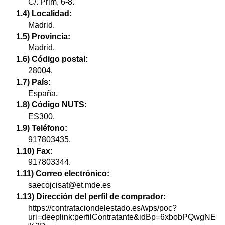
C/. Prim, 6-8.
1.4) Localidad:
Madrid.
1.5) Provincia:
Madrid.
1.6) Código postal:
28004.
1.7) País:
España.
1.8) Código NUTS:
ES300.
1.9) Teléfono:
917803435.
1.10) Fax:
917803344.
1.11) Correo electrónico:
saecojcisat@et.mde.es
1.13) Dirección del perfil de comprador:
https://contrataciondelestado.es/wps/poc?
uri=deeplink:perfilContratante&idBp=6xbobPQwgNE