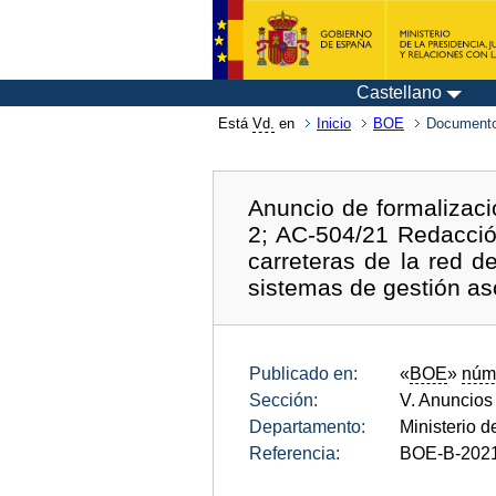
Castellano
Está
Vd.
en
Inicio
BOE
Documento
Anuncio de formalizaci
2; AC-504/21 Redacció
carreteras de la red d
sistemas de gestión a
Publicado en:
«
BOE
»
núm
Sección:
V. Anuncios
Departamento:
Ministerio 
Referencia:
BOE-B-202