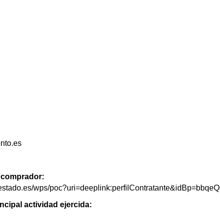
nto.es
de comprador:
delestado.es/wps/poc?uri=deeplink:perfilContratante&idBp=b
ncipal actividad ejercida: