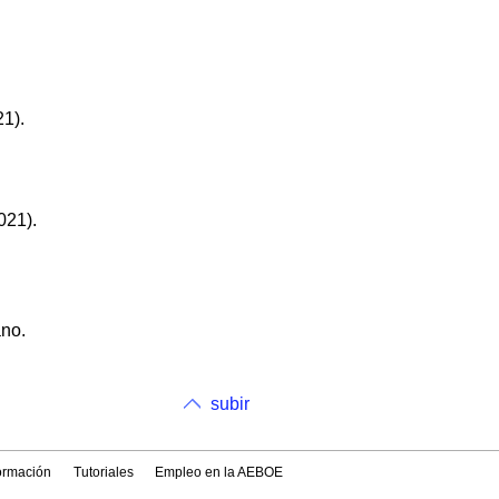
1).
021).
ano.
subir
formación
Tutoriales
Empleo en la AEBOE