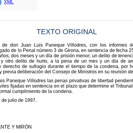
XML
TEXTO ORIGINAL
o de don Juan Luis Paneque Villodres, con los informes del
gado de lo Penal número 3 de Girona, en sentencia de fecha 25
años, dos meses y un día de prisión menor; un delito de tenenci
y otro delito de hurto, a la pena de un mes y un día de ar
y derecho de sufragio durante el tiempo de la condena, por 
 y previa deliberación del Consejo de Ministros en su reunión de
is Paneque Villodres las penas privativas de libertad pendien
iles fijadas en sentencia en el plazo que determine el Tribuna
normal cumplimiento de la condena.
de julio de 1997.
ANTE Y MIRÓN