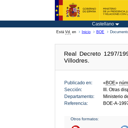
Castellano
Está
Vd.
en
Inicio
BOE
Documento
Real Decreto 1297/199
Villodres.
Publicado en:
«
BOE
»
núm
Sección:
III. Otras di
Departamento:
Ministerio d
Referencia:
BOE-A-199
Otros formatos: