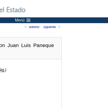
Menú
anterior
siguiente
 don Juan Luis Paneque
ág.
)