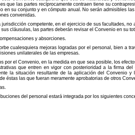
iones que las partes recíprocamente contraen tiene su contrapre
lo en su conjunto y en cómputo anual. No serán admisibles las 
iones convenidas.
 jurisdicción competente, en el ejercicio de sus facultades, no
 sus cláusulas, las partes deberán revisar el Convenio en su tot
 compensaciones y absorciones.
rbe cualesquiera mejoras logradas por el personal, bien a tr
isiones unilaterales de las empresas.
s por el Convenio, en la medida en que sea posible, los efec
trativas que entren en vigor con posterioridad a la firma del 
te la situación resultante de la aplicación del Convenio y l
s de éstas las que fueran meramente aprobatorias de otros Conv
as.
ribuciones del personal estará integrada por los siguientes conc