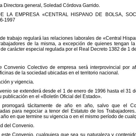
La Directora general, Soledad Córdova Garrido.
DE LA EMPRESA «CENTRAL HISPANO DE BOLSA, SOC
6-1997
de trabajo regulará las relaciones laborales de «Central Hisp
rabajadores de la misma, a excepción de quienes tengan la 
al de carácter especial regulada por el Real Decreto 1382 de 1 
nte Convenio Colectivo de empresa será interprovincial por a
ficinas de la sociedad ubicadas en el territorio nacional.
ción y vigencia.
nvenio se extenderá desde el 1 de enero de 1996 hasta el 31 
u publicación en el «Boletín Oficial del Estado».
 prorrogará tácitamente de año en año, salvo que el Co
madas para negociar a tenor del Estatuto de los Trabajadores
l año en que termine su vigencia o en el mismo período de cualq
dad del Convenio.
 este Convenio, cualquiera que sea su naturaleza y contenido