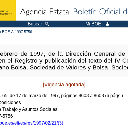
Buscar
Mi BOE
 BOE-A-1997-5756
ebrero de 1997, de la Dirección General de 
en el Registro y publicación del texto del IV 
ano Bolsa, Sociedad de Valores y Bolsa, Soci
[Vigencia agotada]
.
65, de 17 de marzo de 1997, páginas 8603 a 8608 (6
págs.
)
sposiciones
e Trabajo y Asuntos Sociales
7-5756
boe.es/eli/es/res/1997/02/21/(3)