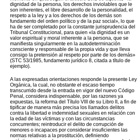
dignidad de la persona, los derechos inviolables que le
son inherentes, el libre desarrollo de la personalidad, el
respeto a la ley y a los derechos de los demás son
fundamento del orden político y de la paz social», lo que
ha de ser completado por la constante jurisprudencia del
Tribunal Constitucional, para quien «la dignidad es un
valor espiritual y moral inherente a la persona, que se
manifiesta singularmente en la autodeterminación
consciente y responsable de la propia vida y que lleva
consigo la pretensión al respeto por parte de los demás»
(STC 53/1985, fundamento jurídico 8, citada a título de
ejemplo).
A las expresadas orientaciones responde la presente Ley
Orgánica, la cual, no obstante el escaso tiempo
transcurrido desde la entrada en vigor del nuevo Código
Penal, considera indispensable, por las razones ya
expuestas, la reforma del Título VIII de su Libro II, a fin de
tipificar de manera más precisa los llamados delitos
contra la libertad e indemnidad sexuales en relación con
la edad de las víctimas y con las circunstancias
concurrentes; reintroducir el delito de corrupción de
menores o incapaces por considerar insuficientes las
normas relativas a la prostitución, definiendo