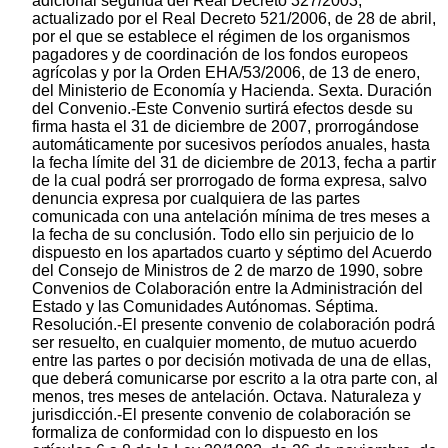
adicional segunda del Real Decreto 327/2003,
actualizado por el Real Decreto 521/2006, de 28 de abril,
por el que se establece el régimen de los organismos
pagadores y de coordinación de los fondos europeos
agrícolas y por la Orden EHA/53/2006, de 13 de enero,
del Ministerio de Economía y Hacienda. Sexta. Duración
del Convenio.-Este Convenio surtirá efectos desde su
firma hasta el 31 de diciembre de 2007, prorrogándose
automáticamente por sucesivos períodos anuales, hasta
la fecha límite del 31 de diciembre de 2013, fecha a partir
de la cual podrá ser prorrogado de forma expresa, salvo
denuncia expresa por cualquiera de las partes
comunicada con una antelación mínima de tres meses a
la fecha de su conclusión. Todo ello sin perjuicio de lo
dispuesto en los apartados cuarto y séptimo del Acuerdo
del Consejo de Ministros de 2 de marzo de 1990, sobre
Convenios de Colaboración entre la Administración del
Estado y las Comunidades Autónomas. Séptima.
Resolución.-El presente convenio de colaboración podrá
ser resuelto, en cualquier momento, de mutuo acuerdo
entre las partes o por decisión motivada de una de ellas,
que deberá comunicarse por escrito a la otra parte con, al
menos, tres meses de antelación. Octava. Naturaleza y
jurisdicción.-El presente convenio de colaboración se
formaliza de conformidad con lo dispuesto en los