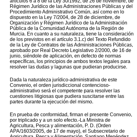
artículos 6 a 8 de la Ley 30/1992, de 26 de noviembre, de
Régimen Jurídico de las Administraciones Públicas y del
Procedimiento Administrativo Común, así como en lo
dispuesto en la Ley 7/2004, de 28 de diciembre, de
Organización y Régimen Jurídico de la Administración
Pública de la Comunidad Autónoma de la Región de
Murcia. En cuanto a su naturaleza, tiene la consideración
de los previstos en el artículo 3.1.c) del Texto Refundido
de la Ley de Contratos de las Administraciones Públicas,
aprobado por Real Decreto Legislativo 2/2000, de 16 de
junio, siéndole de aplicación, en defecto de normas
específicas, los principios de ambos textos legales para
resolver las dudas y lagunas que pudieran producirse.
Dada la naturaleza jurídico-administrativa de este
Convenio, el orden jurisdiccional contencioso-
administrativo será el competente para resolver las
cuestiones litigiosas que pudiera suscitarse entre las
partes durante la ejecución del mismo.
En prueba de conformidad, firman el presente Convenio,
por triplicado y a un solo efecto.-La Ministra de
Agricultura, Pesca y alimentación, P. D. (Orden
APA/1603/2005, de 17 de mayo), el Subsecretario de
Agricultura, Pesca y Alimentación, Santiago Menéndez