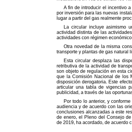
A fin de introducir el incentivo 
por inversión para las nuevas insta
lugar a partir del gas realmente pr
La circular incluye asimismo u
actividad distinta de las activida
actividades con régimen económico
Otra novedad de la misma consis
transporte y plantas de gas natural l
Esta circular desplaza las dis
retributiva de la actividad de trans
son objeto de regulación en esta ci
que la Comisión Nacional de los M
disposición derogatoria. Este efec
articular una tabla de vigencias 
publicidad, a través de las oportun
Por todo lo anterior, y conforme
audiencia y de acuerdo con las ori
conclusiones alcanzadas a este res
de enero, el Pleno del Consejo de
de 2019, ha acordado, de acuerdo co