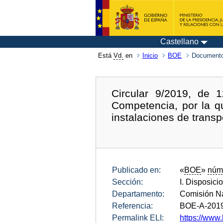
Castellano
Está
Vd.
en
Inicio
BOE
Documento
Circular 9/2019, de 
Competencia, por la qu
instalaciones de transp
Publicado en:
«
BOE
»
núm
Sección:
I. Disposici
Departamento:
Comisión Na
Referencia:
BOE-A-201
Permalink ELI:
https://www.