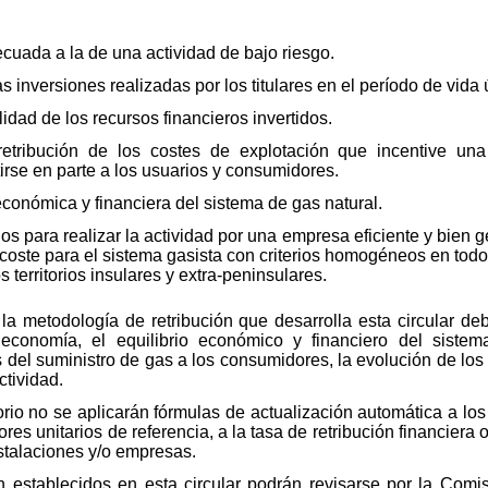
ecuada a la de una actividad de bajo riesgo.
s inversiones realizadas por los titulares en el período de vida 
lidad de los recursos financieros invertidos.
etribución de los costes de explotación que incentive una
irse en parte a los usuarios y consumidores.
 económica y financiera del sistema de gas natural.
ios para realizar la actividad por una empresa eficiente y bien 
coste para el sistema gasista con criterios homogéneos en todo e
s territorios insulares y extra-peninsulares.
 la metodología de retribución que desarrolla esta circular d
a economía, el equilibrio económico y financiero del siste
es del suministro de gas a los consumidores, la evolución de lo
ctividad.
rio no se aplicarán fórmulas de actualización automática a los
lores unitarios de referencia, a la tasa de retribución financiera
instalaciones y/o empresas.
ón establecidos en esta circular podrán revisarse por la Com