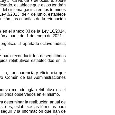
a Ley 34/1998, de 7 de octubre, sobre
 licuado, establece que estos tendrán
o del sistema gasista en los términos
a Ley 3/2013, de 4 de junio, establece
ión, las cuantías de la retribución
a en el anexo XI de la Ley 18/2014,
ión a partir del 1 de enero de 2021.
ergética. El apartado octavo indica,
l.
 para reconducir los desequilibrios
ios retributivos establecidos en la
dica, transparencia y eficiencia que
tivo Común de las Administraciones
ueva metodología retributiva es el
uilibrios observados en el mismo.
ra determinar la retribución anual de
Esto es, establece las fórmulas para
 seguir y la información que han de