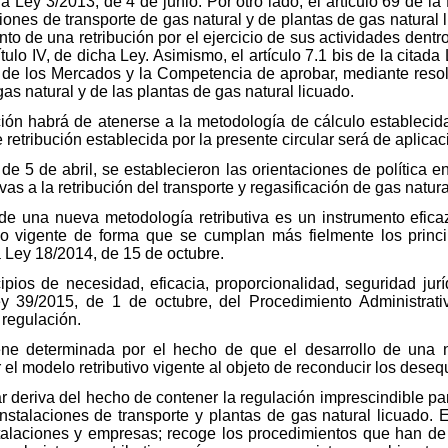
la Ley 3/2013, de 4 de junio. Por otro lado, el artículo 69 de l
ciones de transporte de gas natural y de plantas de gas natural
nto de una retribución por el ejercicio de sus actividades dentr
título IV, de dicha Ley. Asimismo, el artículo 7.1 bis de la citad
 de los Mercados y la Competencia de aprobar, mediante resoluc
gas natural y de las plantas de gas natural licuado.
ción habrá de atenerse a la metodología de cálculo establecid
retribución establecida por la presente circular será de aplicac
 5 de abril, se establecieron las orientaciones de política en
ivas a la retribución del transporte y regasificación de gas natura
de una nueva metodología retributiva es un instrumento eficaz
o vigente de forma que se cumplan más fielmente los princip
a Ley 18/2014, de 15 de octubre.
cipios de necesidad, eficacia, proporcionalidad, seguridad jurí
ey 39/2015, de 1 de octubre, del Procedimiento Administra
 regulación.
ene determinada por el hecho de que el desarrollo de una n
el modelo retributivo vigente al objeto de reconducir los deseq
ar deriva del hecho de contener la regulación imprescindible pa
 instalaciones de transporte y plantas de gas natural licuado. 
nstalaciones y empresas; recoge los procedimientos que han de