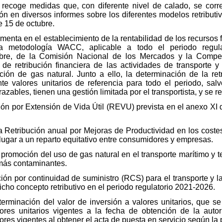
to recoge medidas que, con diferente nivel de calado, se c
n en diversos informes sobre los diferentes modelos retributi
e 15 de octubre.
damenta en el establecimiento de la rentabilidad de los recursos 
e la metodología WACC, aplicable a todo el periodo regul
bre, de la Comisión Nacional de los Mercados y la Compet
de retribución financiera de las actividades de transporte y d
bución de gas natural. Junto a ello, la determinación de la r
e valores unitarios de referencia para todo el periodo, salv
azables, tienen una gestión limitada por el transportista, y se r
ión por Extensión de Vida Útil (REVU) prevista en el anexo XI 
na Retribución anual por Mejoras de Productividad en los cost
 lugar a un reparto equitativo entre consumidores y empresas.
 promoción del uso de gas natural en el transporte marítimo y t
 más contaminantes.
ución por continuidad de suministro (RCS) para el transporte y la
icho concepto retributivo en el periodo regulatorio 2021-2026.
erminación del valor de inversión a valores unitarios, que se 
ores unitarios vigentes a la fecha de obtención de la autori
alores vigentes al obtener el acta de puesta en servicio según la 