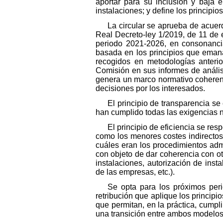
aportar para su inclusión y baja 
instalaciones; y define los principi
La circular se aprueba de acuer
Real Decreto-ley 1/2019, de 11 de e
periodo 2021-2026, en consonancia
basada en los principios que emana
recogidos en metodologías anteri
Comisión en sus informes de análisis
genera un marco normativo coherente
decisiones por los interesados.
El principio de transparencia se 
han cumplido todas las exigencias n
El principio de eficiencia se re
como los menores costes indirectos
cuáles eran los procedimientos admin
con objeto de dar coherencia con ot
instalaciones, autorización de inst
de las empresas, etc.).
Se opta para los próximos peri
retribución que aplique los principi
que permitan, en la práctica, cumpli
una transición entre ambos modelos