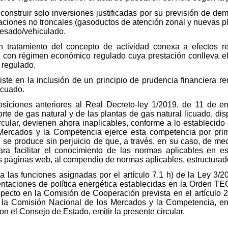
a construir solo inversiones justificadas por su previsión de de
laciones no troncales (gasoductos de atención zonal y nuevas pl
ocesado/vehiculado.
n tratamiento del concepto de actividad conexa a efectos re
des con régimen económico regulado cuya prestación conlleva 
 regulado.
te en la inclusión de un principio de prudencia financiera req
icuado.
posiciones anteriores al Real Decreto-ley 1/2019, de 11 de e
porte de gas natural y de las plantas de gas natural licuado, d
rcular, devienen ahora inaplicables, conforme a lo establecido
ercados y la Competencia ejerce esta competencia por prime
to se produce sin perjuicio de que, a través, en su caso, de 
para facilitar el conocimiento de las normas aplicables en 
as páginas web, al compendio de normas aplicables, estructurad
 a las funciones asignadas por el artículo 7.1 h) de la Ley 3/2
entaciones de política energética establecidas en la Orden TEC
pecto en la Comisión de Cooperación prevista en el artículo 2
 la Comisión Nacional de los Mercados y la Competencia, en
n el Consejo de Estado, emitir la presente circular.