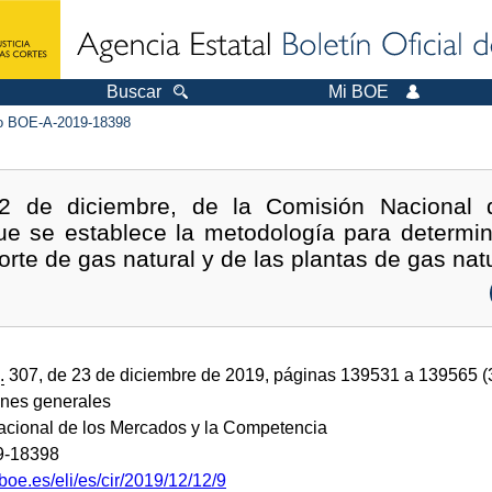
Buscar
Mi BOE
 BOE-A-2019-18398
12 de diciembre, de la Comisión Nacional
e se establece la metodología para determina
orte de gas natural y de las plantas de gas natu
.
307, de 23 de diciembre de 2019, páginas 139531 a 139565 
ones generales
cional de los Mercados y la Competencia
9-18398
boe.es/eli/es/cir/2019/12/12/9