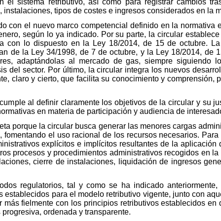
en el sistema retributivo, así como para registrar cambios t
os, instalaciones, tipos de costes e ingresos considerados en la 
do con el nuevo marco competencial definido en la normativa e
nero, según lo ya indicado. Por su parte, la circular establec
 con lo dispuesto en la Ley 18/2014, de 15 de octubre. La 
n de la Ley 34/1998, de 7 de octubre, y la Ley 18/2014, de 1
ores, adaptándolas al mercado de gas, siempre siguiendo lo
 del sector. Por último, la circular integra los nuevos desarro
, claro y cierto, que facilita su conocimiento y comprensión, p
cumple al definir claramente los objetivos de la circular y su ju
ormativas en materia de participación y audiencia de interesad
speta porque la circular busca generar las menores cargas admini
, fomentando el uso racional de los recursos necesarios. Para 
istrativos explícitos e implícitos resultantes de la aplicación 
ros procesos y procedimientos administrativos recogidos en la n
alaciones, cierre de instalaciones, liquidación de ingresos gen
odos regulatorios, tal y como se ha indicado anteriormente,
os establecidos para el modelo retributivo vigente, junto con a
r más fielmente con los principios retributivos establecidos en
 progresiva, ordenada y transparente.