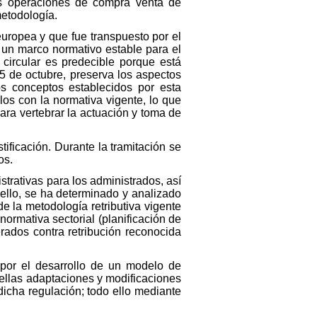
ras operaciones de compra venta de
metodología.
uropea y que fue transpuesto por el
e un marco normativo estable para el
circular es predecible porque está
5 de octubre, preserva los aspectos
s conceptos establecidos por esta
llos con la normativa vigente, lo que
ara vertebrar la actuación y toma de
stificación. Durante la tramitación se
os.
strativas para los administrados, así
ello, se ha determinado y analizado
de la metodología retributiva vigente
ormativa sectorial (planificación de
erados contra retribución reconocida
 por el desarrollo de un modelo de
quellas adaptaciones y modificaciones
 dicha regulación; todo ello mediante