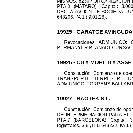
MISMOS. 8230 / ORGANIZACION
PTA.3 (MATARO). Capital: 3.0
DECLARACION DE SOCIEDAD UNIP
648206, I/A 1 ( 9.01.26).
19925 - GARATGE AVINGUDA 
Revocaciones. ADM.UNICO
PERMANYER PLANADECURSACH JUAN I
19926 - CITY MOBILITY ASSET
Constitución. Comienzo de ope
TRANSPORTE TERRESTRE. Domici
ADM.UNICO: TORRENS BALLABRIGA GU
19927 - BAOTEK S.L.
Constitución. Comienzo de op
DE INTERMEDIACION PARA EL C
PTA.7 (BARCELONA). Capital:
registrales. S 8 , H B 648222, I/A 1 (