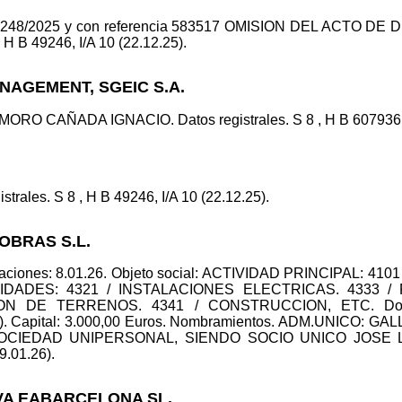
no.248/2025 y con referencia 583517 OMISION DEL ACTO 
 H B 49246, I/A 10 (22.12.25).
ANAGEMENT, SGEIC S.A.
O CAÑADA IGNACIO. Datos registrales. S 8 , H B 607936, I/
strales. S 8 , H B 49246, I/A 10 (22.12.25).
OBRAS S.L.
eraciones: 8.01.26. Objeto social: ACTIVIDAD PRINCIPAL: 
IDADES: 4321 / INSTALACIONES ELECTRICAS. 4333 
ON DE TERRENOS. 4341 / CONSTRUCCION, ETC. Domi
 Capital: 3.000,00 Euros. Nombramientos. ADM.UNICO: G
SOCIEDAD UNIPERSONAL, SIENDO SOCIO UNICO JOSE 
 9.01.26).
IVA EABARCELONA SL.