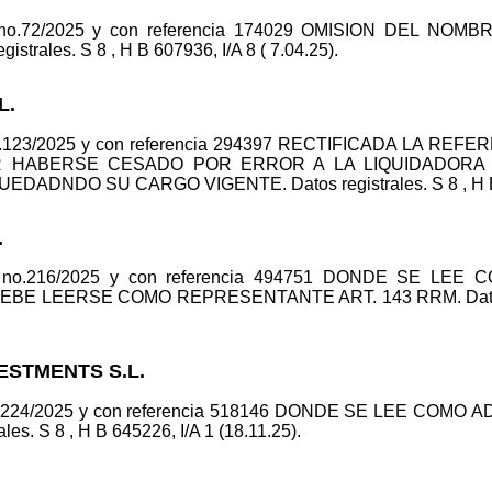
E no.72/2025 y con referencia 174029 OMISION DEL N
ales. S 8 , H B 607936, I/A 8 ( 7.04.25).
L.
no.123/2025 y con referencia 294397 RECTIFICADA LA RE
R HABERSE CESADO POR ERROR A LA LIQUIDADORA 
DNDO SU CARGO VIGENTE. Datos registrales. S 8 , H B 51
.
E no.216/2025 y con referencia 494751 DONDE SE LE
 LEERSE COMO REPRESENTANTE ART. 143 RRM. Datos regi
ESTMENTS S.L.
no.224/2025 y con referencia 518146 DONDE SE LEE COM
s. S 8 , H B 645226, I/A 1 (18.11.25).