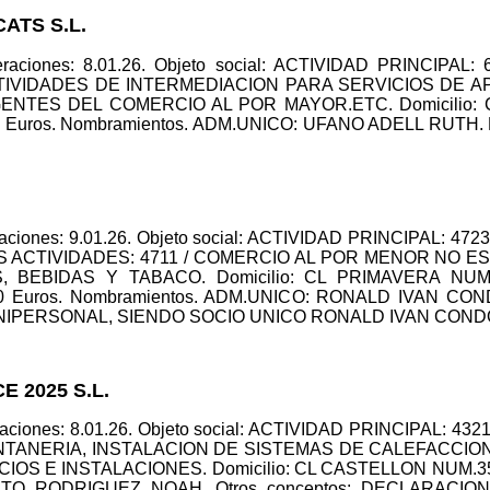
ATS S.L.
eraciones: 8.01.26. Objeto social: ACTIVIDAD PRINCIPAL
CTIVIDADES DE INTERMEDIACION PARA SERVICIOS DE AP
GENTES DEL COMERCIO AL POR MAYOR.ETC. Domicilio: 
0 Euros. Nombramientos. ADM.UNICO: UFANO ADELL RUTH. Dat
eraciones: 9.01.26. Objeto social: ACTIVIDAD PRINCIPAL:
 ACTIVIDADES: 4711 / COMERCIO AL POR MENOR NO E
 BEBIDAS Y TABACO. Domicilio: CL PRIMAVERA NUM.
0,00 Euros. Nombramientos. ADM.UNICO: RONALD IVAN CO
PERSONAL, SIENDO SOCIO UNICO RONALD IVAN CONDOR C
E 2025 S.L.
eraciones: 8.01.26. Objeto social: ACTIVIDAD PRINCIPAL: 
NTANERIA, INSTALACION DE SISTEMAS DE CALEFACCION 
OS E INSTALACIONES. Domicilio: CL CASTELLON NUM.35 PTA
NIETO RODRIGUEZ NOAH. Otros conceptos: DECLARACI