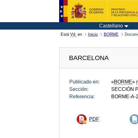
Castellano
Está
Vd.
en
Inicio
BORME
Docume
BARCELONA
Publicado en:
«
BORME
»
Sección:
SECCIÓN P
Referencia:
BORME-A-2
PDF