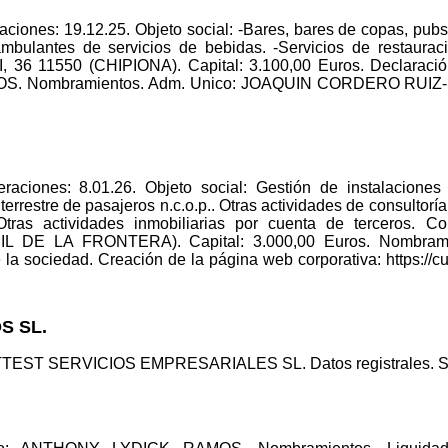
ciones: 19.12.25. Objeto social: -Bares, bares de copas, pubs,
ambulantes de servicios de bebidas. -Servicios de restaurac
6 11550 (CHIPIONA). Capital: 3.100,00 Euros. Declaración
Nombramientos. Adm. Unico: JOAQUIN CORDERO RUIZ-MATE
raciones: 8.01.26. Objeto social: Gestión de instalaciones
 terrestre de pasajeros n.c.o.p.. Otras actividades de consultor
tras actividades inmobiliarias por cuenta de terceros. C
 DE LA FRONTERA). Capital: 3.000,00 Euros. Nombram
ociedad. Creación de la página web corporativa: https://curio
S SL.
TTEST SERVICIOS EMPRESARIALES SL. Datos registrales. S 8 ,