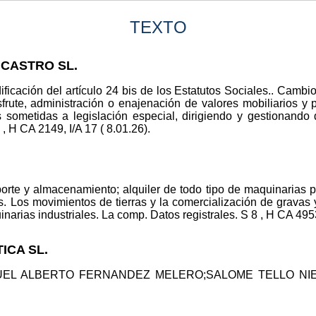
TEXTO
 CASTRO SL.
ificación del artículo 24 bis de los Estatutos Sociales.. Cambio
isfrute, administración o enajenación de valores mobiliarios y 
 sometidas a legislación especial, dirigiendo y gestionando 
 , H CA 2149, I/A 17 ( 8.01.26).
orte y almacenamiento; alquiler de todo tipo de maquinarias pa
. Los movimientos de tierras y la comercialización de gravas 
narias industriales. La comp. Datos registrales. S 8 , H CA 49536
ICA SL.
IGUEL ALBERTO FERNANDEZ MELERO;SALOME TELLO NIETO. 