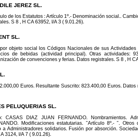
UDILE JEREZ SL.
ículo de los Estatutos : Artículo 1º.- Denominación social.. C
s. S 8 , H CA 63952, I/A 3 ( 9.01.26).
ENT SL.
 por objeto social los Códigos Nacionales de sus Actividades
icios de bebidas (actividad principal). Otras actividades: 9
nización de convenciones y ferias. Datos registrales. S 8 , H CA
L.
72.000,00 Euros. Resultante Suscrito: 823.400,00 Euros. Datos r
ES PELUQUERIAS SL.
ico: CASAS DIAZ JUAN FERNANDO. Nombramientos. Ad
. Modificaciones estatutarias. "Artículo 8º.- ". Otros 
co a Administradores solidarios. Fusión por absorción. So
A 3124, I/A 7 ( 9.01.26).