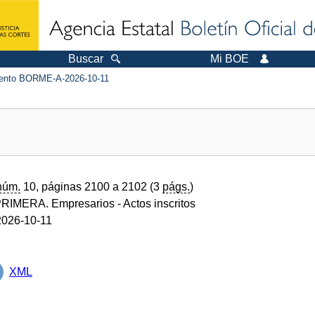
Buscar
Mi BOE
nto BORME-A-2026-10-11
núm.
10, páginas 2100 a 2102 (3
págs.
)
RIMERA. Empresarios
- Actos inscritos
026-10-11
XML