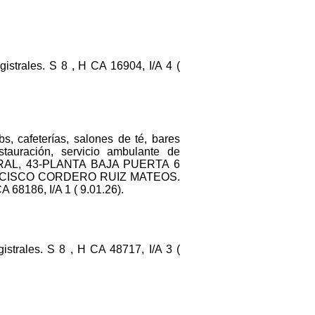
trales. S 8 , H CA 16904, I/A 4 (
s, cafeterías, salones de té, bares
tauración, servicio ambulante de
C PERAL, 43-PLANTA BAJA PUERTA 6
: FRANCISCO CORDERO RUIZ MATEOS.
8186, I/A 1 ( 9.01.26).
rales. S 8 , H CA 48717, I/A 3 (