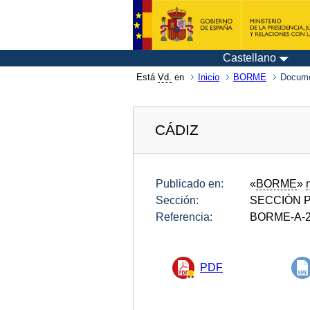
Castellano
Está
Vd.
en
Inicio
BORME
Docume
CÁDIZ
Publicado en:
«
BORME
»
Sección:
SECCIÓN P
Referencia:
BORME-A-2
PDF