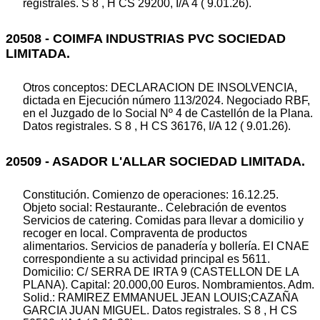
registrales. S 8 , H CS 29200, I/A 4 ( 9.01.26).
20508 - COIMFA INDUSTRIAS PVC SOCIEDAD
LIMITADA.
Otros conceptos: DECLARACION DE INSOLVENCIA,
dictada en Ejecución número 113/2024. Negociado RBF,
en el Juzgado de lo Social Nº 4 de Castellón de la Plana.
Datos registrales. S 8 , H CS 36176, I/A 12 ( 9.01.26).
20509 - ASADOR L'ALLAR SOCIEDAD LIMITADA.
Constitución. Comienzo de operaciones: 16.12.25.
Objeto social: Restaurante.. Celebración de eventos
Servicios de catering. Comidas para llevar a domicilio y
recoger en local. Compraventa de productos
alimentarios. Servicios de panadería y bollería. EI CNAE
correspondiente a su actividad principal es 5611.
Domicilio: C/ SERRA DE IRTA 9 (CASTELLON DE LA
PLANA). Capital: 20.000,00 Euros. Nombramientos. Adm.
Solid.: RAMIREZ EMMANUEL JEAN LOUIS;CAZAÑA
GARCIA JUAN MIGUEL. Datos registrales. S 8 , H CS