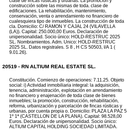
clase de fincas rústicas y urbanas. La promoción y
construcción sobre las mismas de toda. clase de
edificaciones. La rehabilitación, mantenimiento,
conservación, venta o arrendamiento no financiero de
cualesquiera tipo de inmuebles. La construcción de toda
cla. Domicilio: C/ RAMON Y CAJAL 24 (VILAVELLA
(LA)). Capital: 250.000,00 Euros. Declaración de
unipersonalidad. Socio único: HOLD-RESTRUC 2025
SL. Nombramientos. Adm. Unico: HOLD-RESTRUC
2025 SL. Datos registrales. S 8 , H CS 50503, I/A 1 (
9.01.26).
20519 - RN ALTIUM REAL ESTATE SL.
Constitución. Comienzo de operaciones: 7.11.25. Objeto
social: i) Actividad inmobiliaria integral: la adquisición,
tenencia, administración, explotación en arrendamiento
no financiero y enajenación de toda clase de bienes
inmuebles; la promoción, construcción, rehabilitación,
reforma, urbanización y parcelación de fincas rústicas y
urbanas, por cuenta propia o. Domicilio: PLAZA LA PAZ 5
1º 1ª (CASTELLON DE LA PLANA). Capital: 98.528,00
Euros. Declaración de unipersonalidad. Socio único:
ALTIUM CAPITAL HOLDING SOCIEDAD LIMITADA.