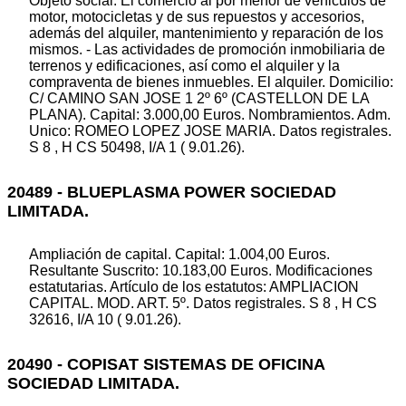
Objeto social: El comercio al por menor de vehiculos de
motor, motocicletas y de sus repuestos y accesorios,
además del alquiler, mantenimiento y reparación de los
mismos. - Las actividades de promoción inmobiliaria de
terrenos y edificaciones, así como el alquiler y la
compraventa de bienes inmuebles. El alquiler. Domicilio:
C/ CAMINO SAN JOSE 1 2º 6º (CASTELLON DE LA
PLANA). Capital: 3.000,00 Euros. Nombramientos. Adm.
Unico: ROMEO LOPEZ JOSE MARIA. Datos registrales.
S 8 , H CS 50498, I/A 1 ( 9.01.26).
20489 - BLUEPLASMA POWER SOCIEDAD
LIMITADA.
Ampliación de capital. Capital: 1.004,00 Euros.
Resultante Suscrito: 10.183,00 Euros. Modificaciones
estatutarias. Artículo de los estatutos: AMPLIACION
CAPITAL. MOD. ART. 5º. Datos registrales. S 8 , H CS
32616, I/A 10 ( 9.01.26).
20490 - COPISAT SISTEMAS DE OFICINA
SOCIEDAD LIMITADA.