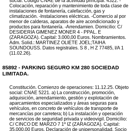
social: Código CNAE de la actividad principal: 4322. -
Colocación, reparación y mantenimiento de toda clase de
instalaciones de fontanería, calefacción, gas y
climatización. -Instalaciones eléctricas. -Comercio al por
menor de calderas, aparatos de aire acondicionado y
productos para fontanería. -Arrendamien. Domicilio: C/
DESIDERIA GIMENEZ MONER 4 - PPAL. E
(ZARAGOZA). Capital: 3.000,00 Euros. Nombramientos.
Adm. Solid.: MARTINEZ OLIETE JOEL;TAIHA
SOUNDOUSS. Datos registrales. S 8 , H Z 77485, I/A 1
(11.02.26).
85892 - PARKING SEGURO KM 280 SOCIEDAD
LIMITADA.
Constitución. Comienzo de operaciones: 11.12.25. Objeto
social: CNAE 5221. a) La construcción, promoción,
adquisición, arrendamiento, gestión y explotación de
aparcamientos especializados y áreas seguras para
vehículos, en concreto de vehículos de transporte de
mercancías por carretera; b) La instalación y operación
de servicios de seguridad privada y videovigil. Domicilio:
C/ CINCO DE MARZO 7 1º IZ (ZARAGOZA). Capital:
35.000,00 Euros. Declaración de unipersonalidad. Socio