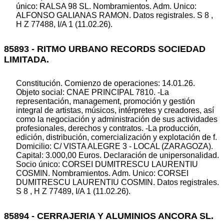
único: RALSA 98 SL. Nombramientos. Adm. Unico:
ALFONSO GALIANAS RAMON. Datos registrales. S 8 ,
H Z 77488, I/A 1 (11.02.26).
85893 - RITMO URBANO RECORDS SOCIEDAD
LIMITADA.
Constitución. Comienzo de operaciones: 14.01.26.
Objeto social: CNAE PRINCIPAL 7810. -La
representación, management, promoción y gestión
integral de artistas, músicos, intérpretes y creadores, así
como la negociación y administración de sus actividades
profesionales, derechos y contratos. -La producción,
edición, distribución, comercialización y explotación de f.
Domicilio: C/ VISTA ALEGRE 3 - LOCAL (ZARAGOZA).
Capital: 3.000,00 Euros. Declaración de unipersonalidad.
Socio único: CORSEI DUMITRESCU LAURENTIU
COSMIN. Nombramientos. Adm. Unico: CORSEI
DUMITRESCU LAURENTIU COSMIN. Datos registrales.
S 8 , H Z 77489, I/A 1 (11.02.26).
85894 - CERRAJERIA Y ALUMINIOS ANCORA SL.