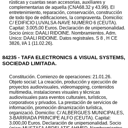
rústicas y cuantas sean accesorias, auxiliares y
complementarias de aquella (CNA68.32 y 43.99). El
entretenimiento, reparación, conservación, construcción
de todo tipo de edificaciones, la compraventa. Domicilio:
C/ EDIFICIO LUVALSA-NAVE NUMERO 6 (CEUTA).
Capital: 3.005,00 Euros. Declaración de unipersonalidad.
Socio único: DAALI RIDOINE. Nombramientos. Adm.
Unico: DAALI RIDOINE. Datos registrales. S 8 , H CE
3826, I/A 1 (11.02.26).
84235 - TAFA ELECTRONICS & VISUAL SYSTEMS,
SOCIEDAD LIMITADA.
Constitución. Comienzo de operaciones: 21.01.26.
Objeto social: La creación, producción y ejecución de
proyectos audiovisuales, videomapping, contenidos
multimedia, instalaciones visuales y técnicas
audiovisuales para eventos culturales, turísticos,
corporativos y privados. La prestación de servicios de
información, promoción dinamización turística,
organizació. Domicilio: C/ ALBERGUES MUNICIPALES,
3-BARRIADA PRINCIPE ALFO (CEUTA). Capital:
3.000,00 Euros. Declaración de unipersonalidad. Socio