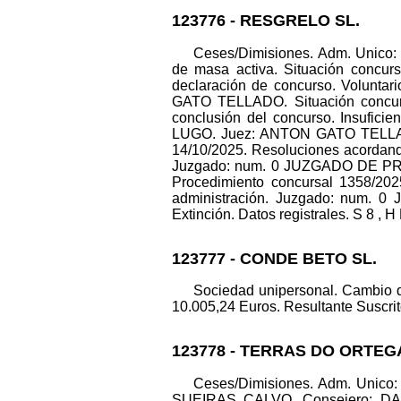
123776 - RESGRELO SL.
Ceses/Dimisiones. Adm. Unico:
de masa activa. Situación concur
declaración de concurso. Volu
GATO TELLADO. Situación concursa
conclusión del concurso. Insuf
LUGO. Juez: ANTON GATO TELLADO.
14/10/2025. Resoluciones acordando
Juzgado: num. 0 JUZGADO DE PR
Procedimiento concursal 1358/202
administración. Juzgado: nu
Extinción. Datos registrales. S 8 , H 
123777 - CONDE BETO SL.
Sociedad unipersonal. Cambio 
10.005,24 Euros. Resultante Suscrito
123778 - TERRAS DO ORTEG
Ceses/Dimisiones. Adm. Unic
SUEIRAS CALVO. Consejero: DA