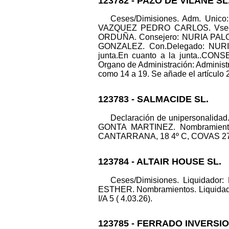
123782 - PAZO DE VILANE SL
Ceses/Dimisiones. Adm. Un
VAZQUEZ PEDRO CARLOS. Vsec
ORDUÑA. Consejero: NURIA P
GONZALEZ. Con.Delegado: NURIA
junta.En cuanto a la junta..CONS
Organo de Administración: Administr
como 14 a 19. Se añade el artículo 20
123783 - SALMACIDE SL.
Declaración de unipersonalid
GONTA MARTINEZ. Nombramiento
CANTARRANA, 18 4º C, COVAS 27850 (
123784 - ALTAIR HOUSE SL.
Ceses/Dimisiones. Liquida
ESTHER. Nombramientos. Liquidador
I/A 5 ( 4.03.26).
123785 - FERRADO INVERSIO