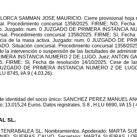
 LORCA SAMMAN JOSE MAURICIO. Cierre provisional hoja regi
sal. Procedimiento concursal 1358/2025. FIRME: NO, Fecha 
ntario. Juzgado: num. 0 JUZGADO DE PRIMERA INSTANCIA
l. Procedimiento concursal 1358/2025. FIRME: SI, Fecha d
iciencia de la masa activa. Juzgado: num. 0 JUZGADO D
 Situación concursal. Procedimiento concursal 1358/2025
 la intervención o suspensión de las factultades de administr
IMERA INSTANCIA NUMERO 2 DE LUGO. Juez: ANTON GATO
5. FIRME: SI, Fecha de resolución 14/10/2025. Cese de las 
m. 0 JUZGADO DE PRIMERA INSTANCIA NUMERO 2 DE LUG
LU 8745, I/A 9 ( 4.03.26).
de identidad del socio único: SANCHEZ PEREZ MANUEL ANGEL
: 13.015,24 Euros. Datos registrales. S 8 , H LU 6690, I/A 15 ( 
AL SL.
o: TENRABALEA SL. Nombramientos. Apoderado: MARTA SU
NIEL SUEIRAS CALVO. Secretario: MARTA SUEIRAS LOP