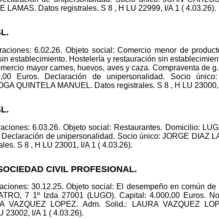
AS. Datos registrales. S 8 , H LU 22999, I/A 1 ( 4.03.26).
L.
aciones: 6.02.26. Objeto social: Comercio menor de productos
 establecimiento. Hostelería y restauración sin establecimiento
omercio mayor carnes, huevos, aves y caza. Compraventa de
,00 Euros. Declaración de unipersonalidad. Socio ú
A QUINTELA MANUEL. Datos registrales. S 8 , H LU 23000, I/
L.
raciones: 6.03.26. Objeto social: Restaurantes. Domicilio
s. Declaración de unipersonalidad. Socio único: JORGE DIAZ
s. S 8 , H LU 23001, I/A 1 ( 4.03.26).
SOCIEDAD CIVIL PROFESIONAL.
ciones: 30.12.25. Objeto social: El desempeño en común de la
ATRO, 7 1º Izda 27001 (LUGO). Capital: 4.000,00 Euros. N
 VAZQUEZ LOPEZ. Adm. Solid.: LAURA VAZQUEZ L
 23002, I/A 1 ( 4.03.26).