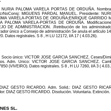
.
ico: NURIA PALOMA VARELA PORTAS DE ORDUÑA. Nombra
rNoConsj: MIGUENS PARDAL MANUEL. Presidente: NU
ALOMA VARELA-PORTAS DE ORDUÑA;ENRIQUE GARRIDO
 PALOMA VARELA-PORTAS DE ORDUÑA. Modificaciones es
EJO DE ADMINISTRACION. .Retribución de los administrador
ador único a Consejo de administración Se anula el artículo 14
. Datos registrales. S 8 , H LU 12172, I/A 17 ( 4.03.26).
ad. Socio único: VICTOR JOSE GARCIA SANCHEZ. Ceses/Dim
s. Adm. Unico: VICTOR JOSE GARCIA SANCHEZ. Cambio
VIVEIRO). Datos registrales. S 8 , H LU 7260, I/A 3 ( 4.03.
dor: DIAZ GESTO RICARDO. Adm. Solid.: DIAZ GESTO R
: DIAZ GESTO RICARDO. Disolución. Voluntaria. Extinción. Da
NES SL.