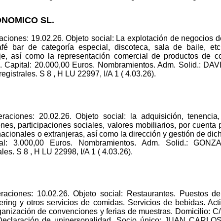
ONOMICO SL.
ciones: 19.02.26. Objeto social: La explotación de negocios d
 café bar de categoría especial, discoteca, sala de baile, et
aje, así como la representación comercial de productos de
 Capital: 20.000,00 Euros. Nombramientos. Adm. Solid.
rales. S 8 , H LU 22997, I/A 1 ( 4.03.26).
aciones: 20.02.26. Objeto social: la adquisición, tenencia, 
es, participaciones sociales, valores mobiliarios, por cuenta
nacionales o extranjeras, así como la dirección y gestión de di
ital: 3.000,00 Euros. Nombramientos. Adm. Solid.: 
. S 8 , H LU 22998, I/A 1 ( 4.03.26).
raciones: 10.02.26. Objeto social: Restaurantes. Puestos d
tering y otros servicios de comidas. Servicios de bebidas. Ac
rganización de convenciones y ferias de muestras. Domicilio
. Declaración de unipersonalidad. Socio único: JUAN CA