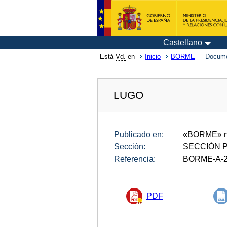
Castellano
Está
Vd.
en
Inicio
BORME
Docume
LUGO
Publicado en:
«
BORME
»
Sección:
SECCIÓN P
Referencia:
BORME-A-2
PDF