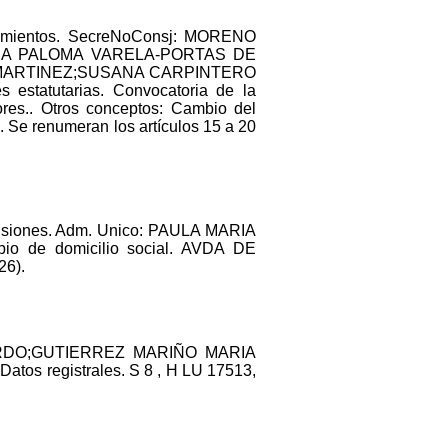
mientos. SecreNoConsj: MORENO
RIA PALOMA VARELA-PORTAS DE
 MARTINEZ;SUSANA CARPINTERO
tatutarias. Convocatoria de la
es.. Otros conceptos: Cambio del
. Se renumeran los artículos 15 a 20
isiones. Adm. Unico: PAULA MARIA
 de domicilio social. AVDA DE
26).
ICARDO;GUTIERREZ MARIÑO MARIA
tos registrales. S 8 , H LU 17513,