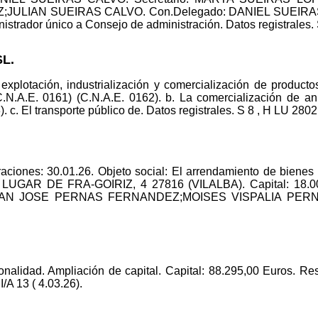
ULIAN SUEIRAS CALVO. Con.Delegado: DANIEL SUEIRAS C
strador único a Consejo de administración. Datos registrales. S
L.
explotación, industrialización y comercialización de producto
.N.A.E. 0161) (C.N.A.E. 0162). b. La comercialización de an
. c. El transporte público de. Datos registrales. S 8 , H LU 2802,
ciones: 30.01.26. Objeto social: El arrendamiento de bienes 
o: LUGAR DE FRA-GOIRIZ, 4 27816 (VILALBA). Capital: 18.0
JUAN JOSE PERNAS FERNANDEZ;MOISES VISPALIA PERNAS. 
onalidad. Ampliación de capital. Capital: 88.295,00 Euros. Re
I/A 13 ( 4.03.26).