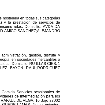
e hostelería en todas sus categorías
c.) y la prestación de servicios de
 consumo relac. Domicilio: AVDA DA
: DAVID AMIGO SANCHEZ;ALEJANDRO
administración, gestión, disfrute y
 propia, en sociedades mercantiles o
chas pa. Domicilio: RU ILLAS CIES, 1
GONZALEZ BAYON RAUL;RODRIGUEZ
e Comida Servicios ocasionales de
tividades de intermediación para los
: C/ RAFAEL DE VEGA, 10 Bajo 27002
RLOS GUEDE LAMAS. Nombramientos.