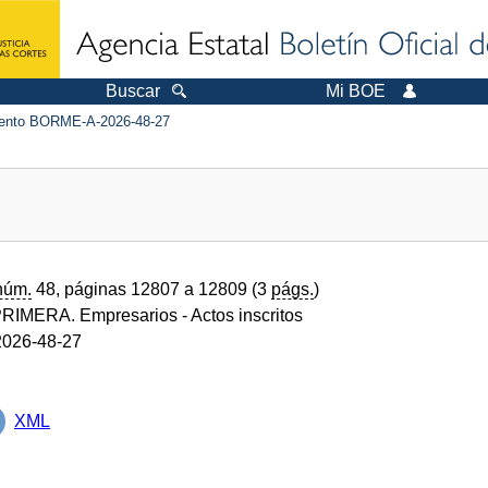
Buscar
Mi BOE
nto BORME-A-2026-48-27
núm.
48, páginas 12807 a 12809 (3
págs.
)
RIMERA. Empresarios
- Actos inscritos
026-48-27
XML