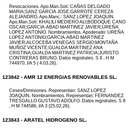
Revocaciones. Apo.Man.Soli: CAÑAS DELGADO
MARIA;SANZ GARCIA JOSE;GARROTE CEREZA
ALEJANDRO. Apo.Manc.: SANZ LOPEZ JOAQUIN.
Apo.Man.Soli: KHALILI MEDIERO ALI;BODOQUE CANO
OSCAR;GARCIA-ABAD MARTINEZ JAVIER;UREÑA
LOPEZ ANTONIO. Nombramientos. Apoderado: UREÑA
LOPEZ ANTONIO;GARCIA-ABAD MARTINEZ
JAVIER;ALCOCEBA VENEGAS SERGIO;MONTAÑA
MUÑOZ VICENTE;GUALDA MARTINEZ ANA
CRISTINA;GUALDA MARTINEZ PATRICIA;JURISTO
CONTRERAS BRUNO. Datos registrales. S 8 , H M
744970, I/A 5 ( 4.03.26).
123842 - AMR 12 ENERGIAS RENOVABLES SL.
Ceses/Dimisiones. Representan: SANZ LOPEZ
JOAQUIN. Nombramientos. Representan: FERNANDEZ
TRESGALLO GUSTAVO ADOLFO. Datos registrales. S 8
, H M 744586, I/A 3 (25.02.26).
123843 - ARATEL HIDROGENO SL.