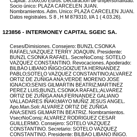
Capital: 3.000,00 Euros. Declaración de unipersonalidad.
Socio único: PLAZA CARCELEN JUAN.
Nombramientos. Adm. Unico: PLAZA CARCELEN JUAN.
Datos registrales. S 8 , H M 879310, I/A 1 ( 4.03.26).
123856 - INTERMONEY CAPITAL SGEIC SA.
Ceses/Dimisiones. Consejero: BUNZL CSONKA
RAFAEL;VAZQUEZ TERRY JOAQUIN. Presidente:
BUNZL CSONKA RAFAEL. SecreNoConsj: SOTELO
VAZQUEZ CONSTANTINO. Revocaciones. Apoderado:
BILBAO LIBANO IÑIGO;GOIZUETA HERNANDEZ
PABLO;SOTELO VAZQUEZ CONSTANTINO;ALVAREZ
ORTIZ DE ZUÑIGA ANA;VERDE MORENO JOSE
IGNACIO;SENIS GILMARTIN BEATRIZ;MARTINEZ
PEREZ LUIS;BUNZL CSONKA RAFAEL;ALVAREZ
ORTIZ DE ZUÑIGA ANA;FERNANDEZ GALIANO
VALLADARES IÑAKI;MAYO MUÑIZ JESUS ANGEL.
Apo.Man.Soli: ALVAREZ ORTIZ DE ZUÑIGA
ANA;SENIS GILMARTIN BEATRIZ. Nombramientos.
VsecrNoConsj: ALVAREZ RODRIGUEZ CESAR
GUILLERMO. Consejero: SOTELO VAZQUEZ
CONSTANTINO. Secretario: SOTELO VAZQUEZ
CONSTANTINO. Presidente: BILBAO LIBANO IÑIGO.