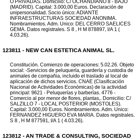
O PRIVADAS. Domicilio: C/ OCHANDIANO 8 - BAJO
(MADRID). Capital: 3.000,00 Euros. Declaración de
unipersonalidad. Socio único: ADIANTE
INFRAESTRUCTURAS SOCIEDAD ANONIMA.
Nombramientos. Adm. Unico: DEL CERRO SAELICES
GEMA. Datos registrales. S 8 , H M 878897, I/A 1 (
4.03.26).
123811 - NEW CAN ESTETICA ANIMAL SL.
Constitución. Comienzo de operaciones: 5.02.26. Objeto
social: -Servicios de peluquería, guardería y custodia de
animales de compañia, incluido el traslado al local de
aplicación de dichos servicios. CNAE (Clasificación
Nacional de Actividades Económicas) de la actividad
principal: 9621 - Peluquerías y barberías. 4776 -
Comercio al por menor de flores, plantas,. Domicilio: C/
SALZILLO 7 - LOCAL POSTERIOR (MOSTOLES).
Capital: 3.000,00 Euros. Nombramientos. Adm. Unico:
FERNANDEZ HIGUERO EVA MARIA. Datos registrales.
S 8 , H M 877591, I/A 1 ( 4.03.26).
123812 - AN TRADE & CONSULTING, SOCIEDAD