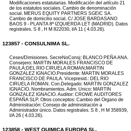
Modificaciones estatutarias. Modificación del artículo 21
de los estatutos sociales. Cambio de denominación
social. MERUS EQUITY PARTNERS SGEIC SA.
Cambio de domicilio social. C/ JOSE BARDASANO
BAOS 9 - PLANTA 8ª IZQUIERDA LET (MADRID). Datos
registrales. S 8 , H M 822030, I/A 11 ( 4.03.26).
123857 - CONSULNIMA SL.
Ceses/Dimisiones. SecreNoConsj: BLANCO PEÑA ANA.
Consejero: MARTIN MORALES FRANCISCO DE
PAULA;DEL RIO CIRUELA ROMAN;MARTIN
GONZALEZ IGNACIO.Presidente: MARTIN MORALES
FRANCISCO DE PAULA. Vicepresid.: DEL RIO
CIRUELA ROMAN. Con.Delegado: MARTIN GONZALEZ
IGNACIO. Nombramientos. Adm. Unico: MARTIN
GONZALEZ IGNACIO. Auditor: CROWE AUDITORES
ESPAÑA SLP. Otros conceptos: Cambio del Organo de
Administración: Consejo de administración a
Administrador único. Datos registrales. S 8 , H M 358939,
I/A 26 ( 4.03.26).
123858 - WEST QUIMICA EUROPA SL.