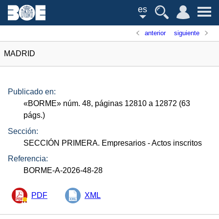
es
anterior
siguiente
MADRID
Publicado en:
«
BORME
»
núm.
48, páginas 12810 a 12872 (63
págs.
)
Sección:
SECCIÓN PRIMERA. Empresarios
- Actos inscritos
Referencia:
BORME-A-2026-48-28
PDF
XML