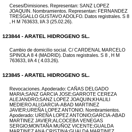
Ceses/Dimisiones. Representan: SANZ LOPEZ
JOAQUIN. Nombramientos. Representan: FERNANDEZ
TRESGALLO GUSTAVO ADOLFO. Datos registrales. S 8
, H M 763633, I/A 3 (25.02.26).
123844 - ARATEL HIDROGENO SL.
Cambio de domicilio social. C/ CARDENAL MARCELO
SPINOLA 8 4 (MADRID). Datos registrales. S 8 , H M
763633, I/A 4 ( 4.03.26).
123845 - ARATEL HIDROGENO SL.
Revocaciones. Apoderado: CAÑAS DELGADO
MARIA;SANZ GARCIA JOSE;GARROTE CEREZA
ALEJANDRO;SANZ LOPEZ JOAQUIN;KHALILI
MEDIERO ALI;GARCIA-ABAD MARTINEZ
JAVIER;UREÑA LOPEZ ANTONIO. Nombramientos.
Apoderado: UREÑA LOPEZ ANTONIO;GARCIA-ABAD
MARTINEZ JAVIER;ALCOCEBA VENEGAS
SERGIO;MONTAÑA MUÑOZ VICENTE;GUALDA
MARTINEZ ANA CRISTINA;GUALDA MARTINEZ