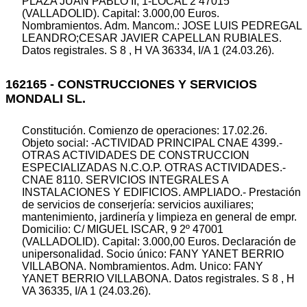
PLAZA JUAN PABLO II, 1-LOCAL 2 47015
(VALLADOLID). Capital: 3.000,00 Euros.
Nombramientos. Adm. Mancom.: JOSE LUIS PEDREGAL
LEANDRO;CESAR JAVIER CAPELLAN RUBIALES.
Datos registrales. S 8 , H VA 36334, I/A 1 (24.03.26).
162165 - CONSTRUCCIONES Y SERVICIOS
MONDALI SL.
Constitución. Comienzo de operaciones: 17.02.26.
Objeto social: -ACTIVIDAD PRINCIPAL CNAE 4399.-
OTRAS ACTIVIDADES DE CONSTRUCCION
ESPECIALIZADAS N.C.O.P. OTRAS ACTIVIDADES.-
CNAE 8110. SERVICIOS INTEGRALES A
INSTALACIONES Y EDIFICIOS. AMPLIADO.- Prestación
de servicios de conserjería: servicios auxiliares;
mantenimiento, jardinería y limpieza en general de empr.
Domicilio: C/ MIGUEL ISCAR, 9 2º 47001
(VALLADOLID). Capital: 3.000,00 Euros. Declaración de
unipersonalidad. Socio único: FANY YANET BERRIO
VILLABONA. Nombramientos. Adm. Unico: FANY
YANET BERRIO VILLABONA. Datos registrales. S 8 , H
VA 36335, I/A 1 (24.03.26).