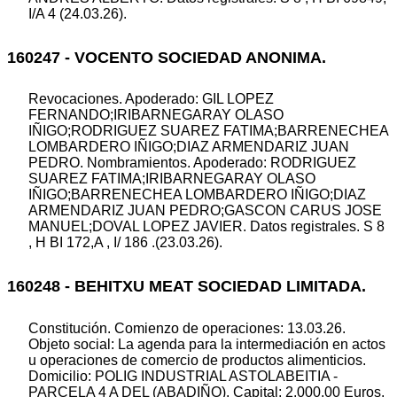
I/A 4 (24.03.26).
160247 - VOCENTO SOCIEDAD ANONIMA.
Revocaciones. Apoderado: GIL LOPEZ
FERNANDO;IRIBARNEGARAY OLASO
IÑIGO;RODRIGUEZ SUAREZ FATIMA;BARRENECHEA
LOMBARDERO IÑIGO;DIAZ ARMENDARIZ JUAN
PEDRO. Nombramientos. Apoderado: RODRIGUEZ
SUAREZ FATIMA;IRIBARNEGARAY OLASO
IÑIGO;BARRENECHEA LOMBARDERO IÑIGO;DIAZ
ARMENDARIZ JUAN PEDRO;GASCON CARUS JOSE
MANUEL;DOVAL LOPEZ JAVIER. Datos registrales. S 8
, H BI 172,A , I/ 186 .(23.03.26).
160248 - BEHITXU MEAT SOCIEDAD LIMITADA.
Constitución. Comienzo de operaciones: 13.03.26.
Objeto social: La agenda para la intermediación en actos
u operaciones de comercio de productos alimenticios.
Domicilio: POLIG INDUSTRIAL ASTOLABEITIA -
PARCELA 4 A DEL (ABADIÑO). Capital: 2.000,00 Euros.