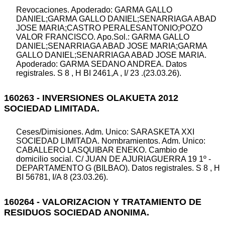
Revocaciones. Apoderado: GARMA GALLO
DANIEL;GARMA GALLO DANIEL;SENARRIAGA ABAD
JOSE MARIA;CASTRO PERALESANTONIO;POZO
VALOR FRANCISCO. Apo.Sol.: GARMA GALLO
DANIEL;SENARRIAGA ABAD JOSE MARIA;GARMA
GALLO DANIEL;SENARRIAGA ABAD JOSE MARIA.
Apoderado: GARMA SEDANO ANDREA. Datos
registrales. S 8 , H BI 2461,A , I/ 23 .(23.03.26).
160263 - INVERSIONES OLAKUETA 2012
SOCIEDAD LIMITADA.
Ceses/Dimisiones. Adm. Unico: SARASKETA XXI
SOCIEDAD LIMITADA. Nombramientos. Adm. Unico:
CABALLERO LASQUIBAR ENEKO. Cambio de
domicilio social. C/ JUAN DE AJURIAGUERRA 19 1º -
DEPARTAMENTO G (BILBAO). Datos registrales. S 8 , H
BI 56781, I/A 8 (23.03.26).
160264 - VALORIZACION Y TRATAMIENTO DE
RESIDUOS SOCIEDAD ANONIMA.