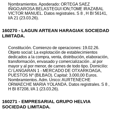
Nombramientos. Apoderado: ORTEGA SAEZ
IÑIGO;AROSA BELASTEGUI ION;TOME IRAZABAL
VICTOR MANUEL. Datos registrales. S 8 , H BI 56141,
I/A 21 (23.03.26).
160270 - LAGUN ARTEAN HARAGIAK SOCIEDAD
LIMITADA.
Constitución. Comienzo de operaciones: 19.02.26.
Objeto social: La explotación de establecimientos
dedicados a la compra, venta, distribución, elaboración,
transformación, envasado y comercialización , al por
mayor y al por menor, de carnes de todo tipo. Domicilio:
C/ LANGARAN 1 - MERCADO DE OTXARKOAGA,
PUESTOS Nº (BILBAO). Capital: 3.000,00 Euros.
Nombramientos. Adm. Unico: AURTENECHE
ORMAECHE MARIA YOLANDA. Datos registrales. S 8 ,
H BI 87208, I/A 1 (23.03.26).
160271 - EMPRESARIAL GRUPO HELVIA
SOCIEDAD LIMITADA.