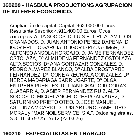
160209 - HASBULA PRODUCTIONS AGRUPACION
DE INTERES ECONOMICO.
Ampliación de capital. Capital: 963.000,00 Euros.
Resultante Suscrito: 4.911.400,00 Euros. Otros
conceptos: ALTA SOCIOS: D. LUIS FELIPE ALAMILLOS
GRANADOS, D. JUAN ANTONIO PEREZ DAPENA, D.
IGOR PRIETO GARCIA, D. IGOR ISPIZUA OMAR, D.
ALFONSO ANSOLA HORCAJO, D. JAIME FERNANDEZ
OSTOLAZA, Dª ALMUDENA FERNANDEZ OSTOLAZA.
ALTA SOCIOS: Dª ANA GORTAZAR GONZALEZ, D.
PEDRO ALVAREZ BLANCO, Dª ALBA EROSTARBE
FERNANDEZ, Dª IGONE ARECHAGA GONZALEZ, Dª
NEREA MADARIAGA SARRIUGARTE, Dª OLGA
ENTRENA PUENTES, D. JUAN IGNACIO IRIGORAS
OLABARRIA, D. ASIER FERNANDEZ RUIZ. ALTA
SOCIOS: D. MIGUEL ANGEL CRESPO ALVAREZ, D.
SATURNINO PRIETO OTEO, D. JOSE MANUEL
ASTEINZA VICARIO, D. LUIS ARTURO SAMPEDRO
MORAL y "MARINOIL SERVICE, S.A.". Datos registrales.
S 8 , H BI 79725, I/A 12 (23.03.26).
160210 - ESPECIALISTAS EN TRABAJO