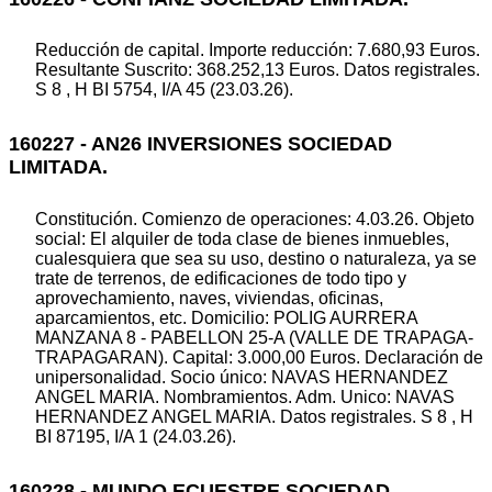
Reducción de capital. Importe reducción: 7.680,93 Euros.
Resultante Suscrito: 368.252,13 Euros. Datos registrales.
S 8 , H BI 5754, I/A 45 (23.03.26).
160227 - AN26 INVERSIONES SOCIEDAD
LIMITADA.
Constitución. Comienzo de operaciones: 4.03.26. Objeto
social: El alquiler de toda clase de bienes inmuebles,
cualesquiera que sea su uso, destino o naturaleza, ya se
trate de terrenos, de edificaciones de todo tipo y
aprovechamiento, naves, viviendas, oficinas,
aparcamientos, etc. Domicilio: POLIG AURRERA
MANZANA 8 - PABELLON 25-A (VALLE DE TRAPAGA-
TRAPAGARAN). Capital: 3.000,00 Euros. Declaración de
unipersonalidad. Socio único: NAVAS HERNANDEZ
ANGEL MARIA. Nombramientos. Adm. Unico: NAVAS
HERNANDEZ ANGEL MARIA. Datos registrales. S 8 , H
BI 87195, I/A 1 (24.03.26).
160228 - MUNDO ECUESTRE SOCIEDAD