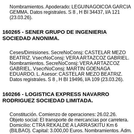
Nombramientos. Apoderado: LEGUINAGOICOA GARCIA
GEMMA. Datos registrales. S 8 , H BI 34437, I/A 121
(23.03.26).
160265 - SENER GRUPO DE INGENIERIA
SOCIEDAD ANONIMA.
Ceses/Dimisiones. SecreNoConsj: CASTELAR MEZO
BEATRIZ. VsecrNoConsj: VERA ARTAZCOZ GABRIEL.
Nombramientos. SecreNoConsj: VERA ARTAZCOZ
GABRIEL. VsecrNoConsj: MARTIN GOENAGA
EDUARDO. L. Asesor: CASTELAR MEZO BEATRIZ.
Datos registrales. S 8 , H BI 19496, I/A 109 (23.03.26).
160266 - LOGISTICA EXPRESS NAVARRO
RODRIGUEZ SOCIEDAD LIMITADA.
Constitución. Comienzo de operaciones: 26.02.26.
Objeto social: El transporte de mercancias por carretera.
Domicilio: CTRA REKALDE A LARRASKITU Km 6
(BILBAO). Capital: 3.000,00 Euros. Nombramientos. Adm.