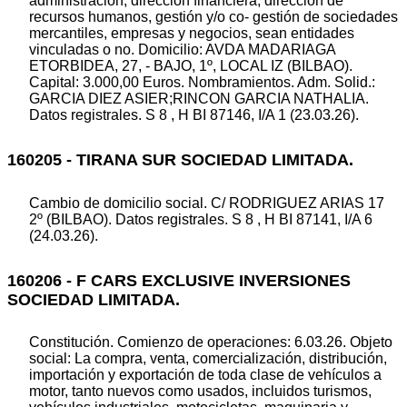
administración, dirección financiera, dirección de
recursos humanos, gestión y/o co- gestión de sociedades
mercantiles, empresas y negocios, sean entidades
vinculadas o no. Domicilio: AVDA MADARIAGA
ETORBIDEA, 27, - BAJO, 1º, LOCAL IZ (BILBAO).
Capital: 3.000,00 Euros. Nombramientos. Adm. Solid.:
GARCIA DIEZ ASIER;RINCON GARCIA NATHALIA.
Datos registrales. S 8 , H BI 87146, I/A 1 (23.03.26).
160205 - TIRANA SUR SOCIEDAD LIMITADA.
Cambio de domicilio social. C/ RODRIGUEZ ARIAS 17
2º (BILBAO). Datos registrales. S 8 , H BI 87141, I/A 6
(24.03.26).
160206 - F CARS EXCLUSIVE INVERSIONES
SOCIEDAD LIMITADA.
Constitución. Comienzo de operaciones: 6.03.26. Objeto
social: La compra, venta, comercialización, distribución,
importación y exportación de toda clase de vehículos a
motor, tanto nuevos como usados, incluidos turismos,