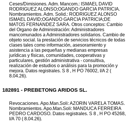
Ceses/Dimisiones. Adm. Mancom.: ISMAEL DAVID
RODRIGUEZ ALONSO;OGANDO GARCIA PATRICIA.
Nombramientos. Adm. Solid.: RODRIGUEZ ALONSO
ISMAEL DAVID;OGANDO GARCIA PATRICIA;DE
MATOS FERNANDEZ SARA. Otros conceptos: Cambio
del Organo de Administración: Administradores
mancomunados a Administradores solidarios. Cambio de
objeto social. la prestación de servicios técnicos de todas
clases tales como información, asesoramiento y
asistencia a las pequeñas y medianas empresas
jurídicas y físicas, comunidades, cooperativas y
particulares, gestión administrativa - consultiva,
realización de estudios o análisis para la promoción y
mejora. Datos registrales. S 8 , H PO 76002, I/A 2 (
8.04.26).
182891 - PREBETONG ARIDOS SL.
Revocaciones. Apo.Man.Soli: AZORIN VARELA TOMAS.
Nombramientos. Apo.Man.Soli: MANDUCA FERREIRA
PEDRO CARDOSO. Datos registrales. S 8 , H PO 45268,
I/A 70 ( 8.04.26).