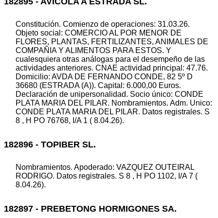
182895 - AVICOLA A ESTRADA SL.
Constitución. Comienzo de operaciones: 31.03.26.
Objeto social: COMERCIO AL POR MENOR DE
FLORES, PLANTAS, FERTILIZANTES, ANIMALES DE
COMPAÑIA Y ALIMENTOS PARA ESTOS. Y
cualesquiera otras análogas para el desempeño de las
actividades anteriores. CNAE actividad principal: 47.76.
Domicilio: AVDA DE FERNANDO CONDE, 82 5º D
36680 (ESTRADA (A)). Capital: 6.000,00 Euros.
Declaración de unipersonalidad. Socio único: CONDE
PLATA MARIA DEL PILAR. Nombramientos. Adm. Unico:
CONDE PLATA MARIA DEL PILAR. Datos registrales. S
8 , H PO 76768, I/A 1 ( 8.04.26).
182896 - TOPIBER SL.
Nombramientos. Apoderado: VAZQUEZ OUTEIRAL
RODRIGO. Datos registrales. S 8 , H PO 1102, I/A 7 (
8.04.26).
182897 - PREBETONG HORMIGONES SA.