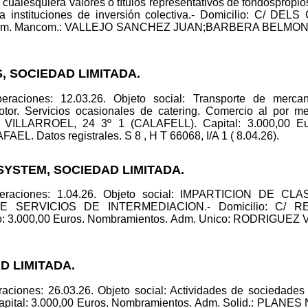
 cualesquiera valores o títulos representativos de fondospropio
 a instituciones de inversión colectiva.- Domicilio: C/ D
 Adm. Mancom.: VALLEJO SANCHEZ JUAN;BARBERA BELMONTE
, SOCIEDAD LIMITADA.
eraciones: 12.03.26. Objeto social: Transporte de mercan
tor. Servicios ocasionales de catering. Comercio al por m
C/ VILLARROEL, 24 3º 1 (CALAFELL). Capital: 3.000,00 E
atos registrales. S 8 , H T 66068, I/A 1 ( 8.04.26).
SYSTEM, SOCIEDAD LIMITADA.
operaciones: 1.04.26. Objeto social: IMPARTICION DE 
E SERVICIOS DE INTERMEDIACION.- Domicilio: C/ R
o: 3.000,00 Euros. Nombramientos. Adm. Unico: RODRIGUEZ 
AD LIMITADA.
aciones: 26.03.26. Objeto social: Actividades de sociedade
pital: 3.000,00 Euros. Nombramientos. Adm. Solid.: P