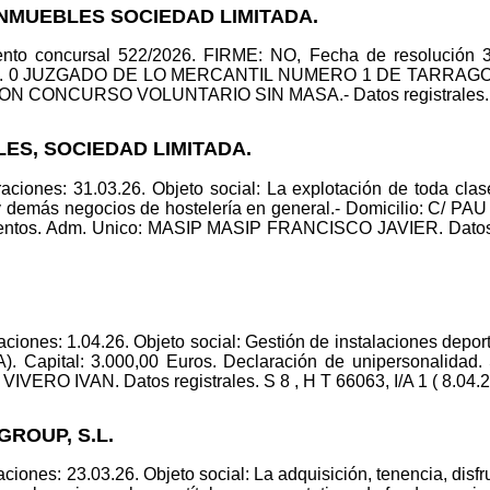
INMUEBLES SOCIEDAD LIMITADA.
iento concursal 522/2026. FIRME: NO, Fecha de resolución 3
o: num. 0 JUZGADO DE LO MERCANTIL NUMERO 1 DE TARRA
 CONCURSO VOLUNTARIO SIN MASA.- Datos registrales. S 8 ,
LLES, SOCIEDAD LIMITADA.
ciones: 31.03.26. Objeto social: La explotación de toda clase
s y demás negocios de hostelería en general.- Domicilio: C
entos. Adm. Unico: MASIP MASIP FRANCISCO JAVIER. Datos reg
ciones: 1.04.26. Objeto social: Gestión de instalaciones depo
Capital: 3.000,00 Euros. Declaración de unipersonalidad
VERO IVAN. Datos registrales. S 8 , H T 66063, I/A 1 ( 8.04.2
GROUP, S.L.
iones: 23.03.26. Objeto social: La adquisición, tenencia, disfr