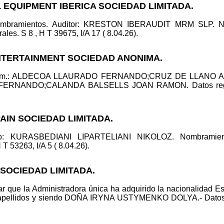
 EQUIPMENT IBERICA SOCIEDAD LIMITADA.
nombramientos. Auditor: KRESTON IBERAUDIT MRM SLP. N
s. S 8 , H T 39675, I/A 17 ( 8.04.26).
ENTERTAINMENT SOCIEDAD ANONIMA.
ncom.: ALDECOA LLAURADO FERNANDO;CRUZ DE LLANO AL
RNANDO;CALANDA BALSELLS JOAN RAMON. Datos registral
PAIN SOCIEDAD LIMITADA.
ico: KURASBEDIANI LIPARTELIANI NIKOLOZ. Nombramie
T 53263, I/A 5 ( 8.04.26).
 SOCIEDAD LIMITADA.
r que la Administradora única ha adquirido la nacionalidad Es
apellidos y siendo DOÑA IRYNA USTYMENKO DOLYA.- Datos regi