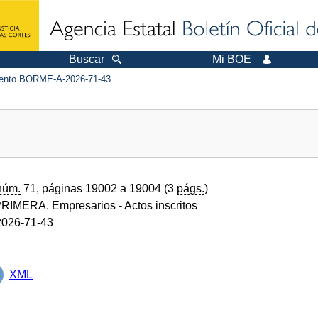
Buscar
Mi BOE
nto BORME-A-2026-71-43
núm.
71, páginas 19002 a 19004 (3
págs.
)
RIMERA. Empresarios
- Actos inscritos
026-71-43
XML