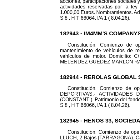
acciones, participaciones sociales y
actividades reservadas por la ley
1.000,00 Euros. Nombramientos.
S 8 , H T 66064, I/A 1 ( 8.04.26).
182943 - IM4MM'S COMPANYS
Constitución. Comienzo de op
mantenimiento de vehículos de mo
vehículos de motor. Domicilio: 
MELENDEZ GUEDEZ MARLON RAFAEL. D
182944 - REROLAS GLOBAL 
Constitución. Comienzo de 
DEPORTIVAS.- ACTIVIDADES D
(CONSTANTI). Patrimonio del fond
S 8 , H T 66066, I/A 1 ( 8.04.26).
182945 - HENOS 33, SOCIED
Constitución. Comienzo de oper
LLUCH, 2 Bajos (TARRAGONA). Ca