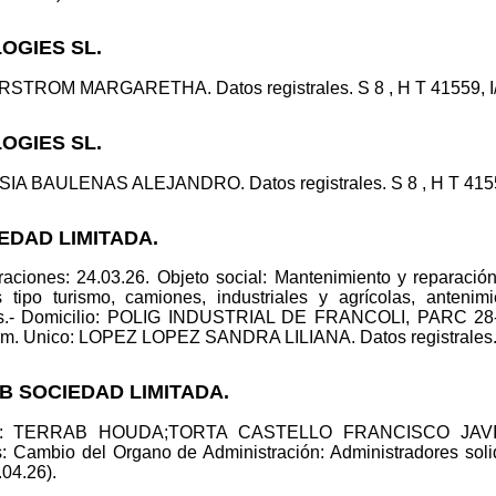
OGIES SL.
STROM MARGARETHA. Datos registrales. S 8 , H T 41559, I/A 
OGIES SL.
A BAULENAS ALEJANDRO. Datos registrales. S 8 , H T 41559, 
IEDAD LIMITADA.
aciones: 24.03.26. Objeto social: Mantenimiento y reparación
 tipo turismo, camiones, industriales y agrícolas, antenim
icos.- Domicilio: POLIG INDUSTRIAL DE FRANCOLI, PARC 2
m. Unico: LOPEZ LOPEZ SANDRA LILIANA. Datos registrales. S 8
B SOCIEDAD LIMITADA.
lid.: TERRAB HOUDA;TORTA CASTELLO FRANCISCO JAVIE
ambio del Organo de Administración: Administradores solida
.04.26).