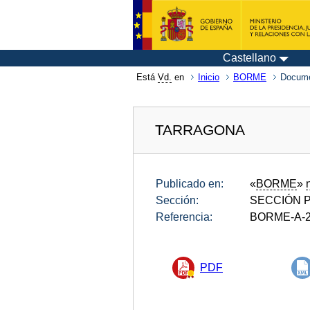
Castellano
Está
Vd.
en
Inicio
BORME
Docume
TARRAGONA
Publicado en:
«
BORME
»
Sección:
SECCIÓN P
Referencia:
BORME-A-2
PDF