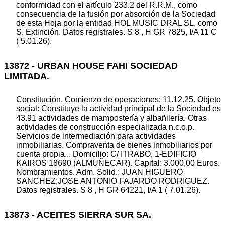
conformidad con el artículo 233.2 del R.R.M., como
consecuencia de la fusión por absorción de la Sociedad
de esta Hoja por la entidad HOL MUSIC DRAL SL, como
S. Extinción. Datos registrales. S 8 , H GR 7825, I/A 11 C
( 5.01.26).
13872 - URBAN HOUSE FAHI SOCIEDAD
LIMITADA.
Constitución. Comienzo de operaciones: 11.12.25. Objeto
social: Constituye la actividad principal de la Sociedad es
43.91 actividades de mampostería y albañilería. Otras
actividades de construcción especializada n.c.o.p.
Servicios de intermediación para actividades
inmobiliarias. Compraventa de bienes inmobiliarios por
cuenta propia... Domicilio: C/ ITRABO, 1-EDIFICIO
KAIROS 18690 (ALMUÑECAR). Capital: 3.000,00 Euros.
Nombramientos. Adm. Solid.: JUAN HIGUERO
SANCHEZ;JOSE ANTONIO FAJARDO RODRIGUEZ.
Datos registrales. S 8 , H GR 64221, I/A 1 ( 7.01.26).
13873 - ACEITES SIERRA SUR SA.