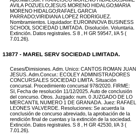
AVILA POZUELO;JESUS MORENO HIDALGO;MARIA
MORENO HIDALGO;RAFAEL GARCIA
PARRADO;VIRIDIANA LOPEZ RODRIGUEZ.
Nombramientos. Liquidador: EUROINNOVA BUSINESS
SCHOOL SOCIEDAD LIMITADA. Disolución. Voluntaria.
Extinción. Datos registrales. S 8 , H GR 59547, I/A 5 (
7.01.26).
13877 - MAREL SERV SOCIEDAD LIMITADA.
Ceses/Dimisiones. Adm. Unico: CANTOS ROMAN JUAN
JESUS. Adm.Concur.: ECOLEY ADMINISTRADORES
CONCURSALES SOCIEDAD LIMITA. Situación
concursal. Procedimiento concursal 978/2020. FIRME:
SI, Fecha de resolución 11/12/2025. Auto de conclusión
del concurso. Otros. Juzgado: num. 0 JUZGADO DE LO
MERCANTIL NUMERO 1 DE GRANADA. Juez: RAFAEL
LEONES VALVERDE. Resoluciones: Se acuerda la
conclusión de concurso abreviado, la aprobación de la
rendición final de cuentas y la extinción de la sociedad.
Extinción. Datos registrales. S 8 , H GR 42530, I/A 3 (
7.01.26).