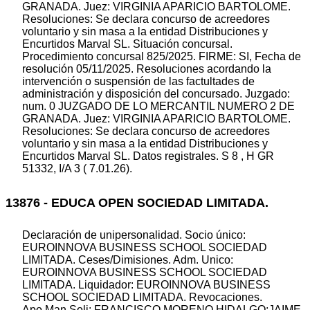
GRANADA. Juez: VIRGINIA APARICIO BARTOLOME.
Resoluciones: Se declara concurso de acreedores
voluntario y sin masa a la entidad Distribuciones y
Encurtidos Marval SL. Situación concursal.
Procedimiento concursal 825/2025. FIRME: SI, Fecha de
resolución 05/11/2025. Resoluciones acordando la
intervención o suspensión de las factultades de
administración y disposición del concursado. Juzgado:
num. 0 JUZGADO DE LO MERCANTIL NUMERO 2 DE
GRANADA. Juez: VIRGINIA APARICIO BARTOLOME.
Resoluciones: Se declara concurso de acreedores
voluntario y sin masa a la entidad Distribuciones y
Encurtidos Marval SL. Datos registrales. S 8 , H GR
51332, I/A 3 ( 7.01.26).
13876 - EDUCA OPEN SOCIEDAD LIMITADA.
Declaración de unipersonalidad. Socio único:
EUROINNOVA BUSINESS SCHOOL SOCIEDAD
LIMITADA. Ceses/Dimisiones. Adm. Unico:
EUROINNOVA BUSINESS SCHOOL SOCIEDAD
LIMITADA. Liquidador: EUROINNOVA BUSINESS
SCHOOL SOCIEDAD LIMITADA. Revocaciones.
Apo.Man.Soli: FRANCISCO MORENO HIDALGO;JAIME