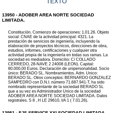
TEXTO
13950 - ADOBER AREA NORTE SOCIEDAD
LIMITADA.
Constitución. Comienzo de operaciones: 1.01.26. Objeto
social: CNAE de la actividad principal: 4321. La
prestación de servicios de ingeniería, incluyendo la
elaboración de proyectos técnicos, direcciones de obra,
estudios, informes, certificaciones y cualquier otra
actividad propia de la ingeniería en todas sus ramas. La
sociedad es mediadora. Domicilio: C/ COLLADO
CERREDO, 28-NAVE 2 24008 (LEON). Capital:
80.000,00 Euros. Declaración de unipersonalidad. Socio
único: BERADO SL. Nombramientos. Adm. Unico:
BERADO SL. Otros conceptos: BERNARDO GONZALEZ
SAMPEDRO con D.N.I. número 71.687.941-T, ha sido
nombrado representante de la sociedad BERADO SL
que a su vez es Administrador Unico de la sociedad
ADOBER AREA NORTE SOCIEDAD LIMITADA. Datos
registrales. S 8 , H LE 29610, I/A 1 ( 7.01.26).
13951 - FJS SERVICE XXI SOCIEDAD LIMITADA.