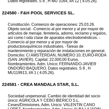
Datos registrales. S 8 , H MU 3164, I/A 12 ( 4.05.26).
224580 - F&H POOL SERVICES SL.
Constitución. Comienzo de operaciones: 25.03.26.
Objeto social: -Comercio al por menor y al por mayor de
artículos de menaje, ferretería, adorno, reclamo y regalos,
así como t oda clase de aparatos electrodomésticos. -
Comercio al por menor y al por mayor de
productosvquímicos industriales. -Tareas de
mantenimiento y reparación de instalaciones en general.
Domicilio: C/ AMSTERDAN, NUMERO 10, EURO-RODA
(SAN JAVIER). Capital: 22.000,00 Euros.
Nombramientos. Adm. Unico: FERNANDO-JAVIER
ONDOÑO BAQUERO. Datos registrales. S 8 , H
MU119913, I/A 1 ( 4.05.26).
224581 - CREA MANDALA STAR, S.L.
Sociedad unipersonal. Cambio de identidad del socio
único: AGRICOLA Y CEBO IBERICO S.L.
Ceses/Dimisiones. Adm. Unico: VALENTIN CANO