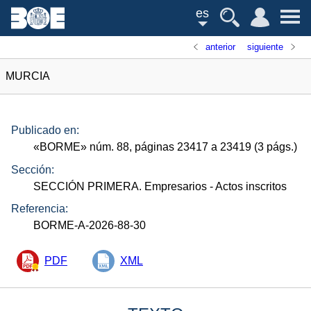
es
anterior
siguiente
MURCIA
Publicado en:
«
BORME
»
núm.
88, páginas 23417 a 23419 (3
págs.
)
Sección:
SECCIÓN PRIMERA. Empresarios
- Actos inscritos
Referencia:
BORME-A-2026-88-30
PDF
XML