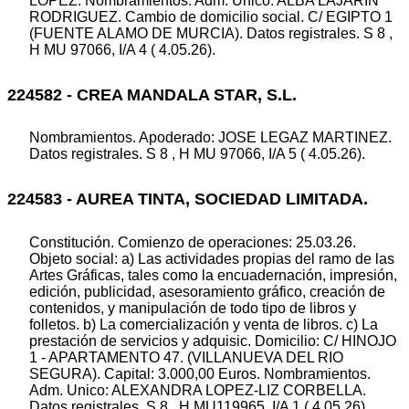
LOPEZ. Nombramientos. Adm. Unico: ALBA LAJARIN
RODRIGUEZ. Cambio de domicilio social. C/ EGIPTO 1
(FUENTE ALAMO DE MURCIA). Datos registrales. S 8 ,
H MU 97066, I/A 4 ( 4.05.26).
224582 - CREA MANDALA STAR, S.L.
Nombramientos. Apoderado: JOSE LEGAZ MARTINEZ.
Datos registrales. S 8 , H MU 97066, I/A 5 ( 4.05.26).
224583 - AUREA TINTA, SOCIEDAD LIMITADA.
Constitución. Comienzo de operaciones: 25.03.26.
Objeto social: a) Las actividades propias del ramo de las
Artes Gráficas, tales como la encuadernación, impresión,
edición, publicidad, asesoramiento gráfico, creación de
contenidos, y manipulación de todo tipo de libros y
folletos. b) La comercialización y venta de libros. c) La
prestación de servicios y adquisic. Domicilio: C/ HINOJO
1 - APARTAMENTO 47. (VILLANUEVA DEL RIO
SEGURA). Capital: 3.000,00 Euros. Nombramientos.
Adm. Unico: ALEXANDRA LOPEZ-LIZ CORBELLA.
Datos registrales. S 8 , H MU119965, I/A 1 ( 4.05.26).