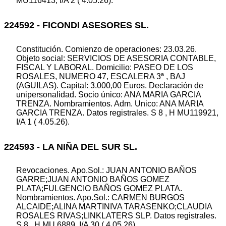
MU116413, I/A 2 ( 4.05.26).
224592 - FICONDI ASESORES SL.
Constitución. Comienzo de operaciones: 23.03.26.
Objeto social: SERVICIOS DE ASESORIA CONTABLE,
FISCAL Y LABORAL. Domicilio: PASEO DE LOS
ROSALES, NUMERO 47, ESCALERA 3ª , BAJ
(AGUILAS). Capital: 3.000,00 Euros. Declaración de
unipersonalidad. Socio único: ANA MARIA GARCIA
TRENZA. Nombramientos. Adm. Unico: ANA MARIA
GARCIA TRENZA. Datos registrales. S 8 , H MU119921,
I/A 1 ( 4.05.26).
224593 - LA NIÑA DEL SUR SL.
Revocaciones. Apo.Sol.: JUAN ANTONIO BAÑOS
GARRE;JUAN ANTONIO BAÑOS GOMEZ
PLATA;FULGENCIO BAÑOS GOMEZ PLATA.
Nombramientos. Apo.Sol.: CARMEN BURGOS
ALCAIDE;ALINA MARTINIVA TARASENKO;CLAUDIA
ROSALES RIVAS;LINKLATERS SLP. Datos registrales.
S 8 , H MU 6889, I/A 30 ( 4.05.26).