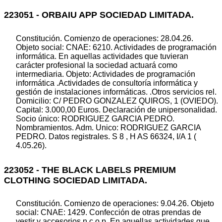
223051 - ORBAIU APP SOCIEDAD LIMITADA.
Constitución. Comienzo de operaciones: 28.04.26.
Objeto social: CNAE: 6210. Actividades de programación
informática. En aquellas actividades que tuvieran
carácter profesional la sociedad actuará como
intermediaria. Objeto: Actividades de programación
informática .Actividades de consultoría informática y
gestión de instalaciones informáticas. .Otros servicios rel.
Domicilio: C/ PEDRO GONZALEZ QUIROS, 1 (OVIEDO).
Capital: 3.000,00 Euros. Declaración de unipersonalidad.
Socio único: RODRIGUEZ GARCIA PEDRO.
Nombramientos. Adm. Unico: RODRIGUEZ GARCIA
PEDRO. Datos registrales. S 8 , H AS 66324, I/A 1 (
4.05.26).
223052 - THE BLACK LABELS PREMIUM
CLOTHING SOCIEDAD LIMITADA.
Constitución. Comienzo de operaciones: 9.04.26. Objeto
social: CNAE: 1429. Confección de otras prendas de
vestir y accesorios n.c.o.p. En aquellas actividades que