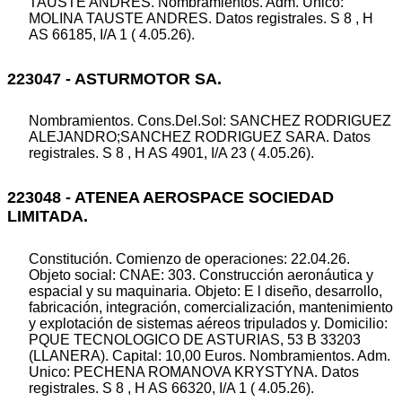
TAUSTE ANDRES. Nombramientos. Adm. Unico:
MOLINA TAUSTE ANDRES. Datos registrales. S 8 , H
AS 66185, I/A 1 ( 4.05.26).
223047 - ASTURMOTOR SA.
Nombramientos. Cons.Del.Sol: SANCHEZ RODRIGUEZ
ALEJANDRO;SANCHEZ RODRIGUEZ SARA. Datos
registrales. S 8 , H AS 4901, I/A 23 ( 4.05.26).
223048 - ATENEA AEROSPACE SOCIEDAD
LIMITADA.
Constitución. Comienzo de operaciones: 22.04.26.
Objeto social: CNAE: 303. Construcción aeronáutica y
espacial y su maquinaria. Objeto: E l diseño, desarrollo,
fabricación, integración, comercialización, mantenimiento
y explotación de sistemas aéreos tripulados y. Domicilio:
PQUE TECNOLOGICO DE ASTURIAS, 53 B 33203
(LLANERA). Capital: 10,00 Euros. Nombramientos. Adm.
Unico: PECHENA ROMANOVA KRYSTYNA. Datos
registrales. S 8 , H AS 66320, I/A 1 ( 4.05.26).