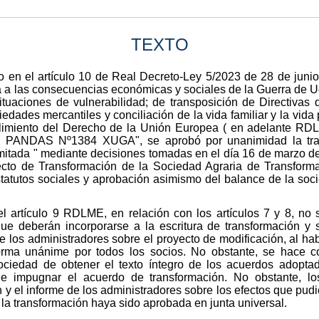
TEXTO
 en el artículo 10 de Real Decreto-Ley 5/2023 de 28 de junio
a las consecuencias económicas y sociales de la Guerra de Uc
ituaciones de vulnerabilidad; de transposición de Directiva
edades mercantiles y conciliación de la vida familiar y la vida 
limiento del Derecho de la Unión Europea ( en adelante RD
AS PANDAS Nº1384 XUGA", se aprobó por unanimidad la tra
a " mediante decisiones tomadas en el día 16 de marzo de 
cto de Transformación de la Sociedad Agraria de Transform
statutos sociales y aprobación asimismo del balance de la soc
el artículo 9 RDLME, en relación con los artículos 7 y 8, no 
ue deberán incorporarse a la escritura de transformación y s
e los administradores sobre el proyecto de modificación, al h
forma unánime por todos los socios. No obstante, se hace c
ociedad de obtener el texto íntegro de los acuerdos adopta
e impugnar el acuerdo de transformación. No obstante, lo
n y el informe de los administradores sobre los efectos que pud
 la transformación haya sido aprobada en junta universal.