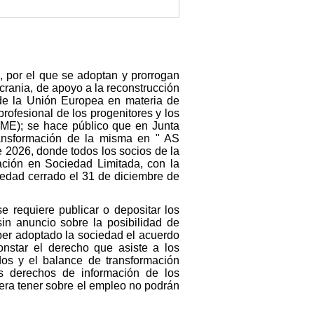
, por el que se adoptan y prorrogan
rania, de apoyo a la reconstrucción
s de la Unión Europea en materia de
profesional de los progenitores y los
LME); se hace público que en Junta
nsformación de la misma en " AS
2026, donde todos los socios de la
ación en Sociedad Limitada, con la
iedad cerrado el 31 de diciembre de
se requiere publicar o depositar los
in anuncio sobre la posibilidad de
aber adoptado la sociedad el acuerdo
onstar el derecho que asiste a los
dos y el balance de transformación
s derechos de información de los
iera tener sobre el empleo no podrán