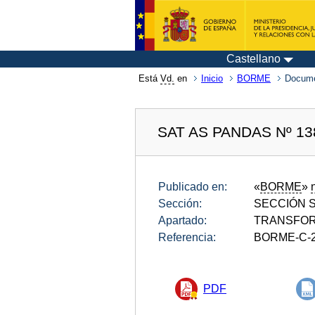
Castellano
Está
Vd.
en
Inicio
BORME
Docum
SAT AS PANDAS Nº 1
Publicado en:
«
BORME
»
Sección:
SECCIÓN SE
Apartado:
TRANSFOR
Referencia:
BORME-C-2
PDF