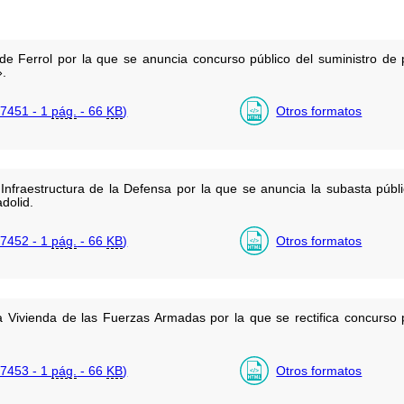
r de Ferrol por la que se anuncia concurso público del suministro de
».
7451 - 1
pág.
- 66
KB
)
Otros formatos
Infraestructura de la Defensa por la que se anuncia la subasta públ
dolid.
7452 - 1
pág.
- 66
KB
)
Otros formatos
la Vivienda de las Fuerzas Armadas por la que se rectifica concurso 
7453 - 1
pág.
- 66
KB
)
Otros formatos