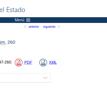
Menú
anterior
siguiente
úm.
260
97-260
:
PDF
XML