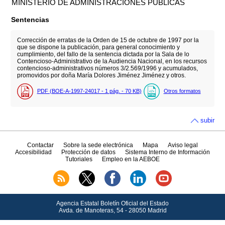
MINISTERIO DE ADMINISTRACIONES PÚBLICAS
Sentencias
Corrección de erratas de la Orden de 15 de octubre de 1997 por la
que se dispone la publicación, para general conocimiento y
cumplimiento, del fallo de la sentencia dictada por la Sala de lo
Contencioso-Administrativo de la Audiencia Nacional, en los recursos
contencioso-administrativos números 3/2.569/1996 y acumulados,
promovidos por doña María Dolores Jiménez Jiménez y otros.
PDF (BOE-A-1997-24017 - 1
pág.
- 70
KB
)
Otros formatos
subir
Contactar
Sobre la sede electrónica
Mapa
Aviso legal
Accesibilidad
Protección de datos
Sistema Interno de Información
Tutoriales
Empleo en la AEBOE
Agencia Estatal Boletín Oficial del Estado
Avda.
de Manoteras, 54 - 28050 Madrid