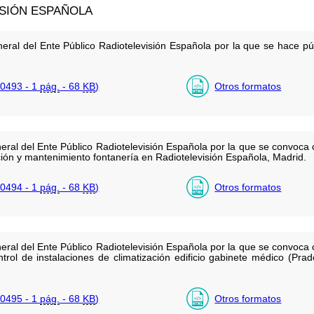
ISIÓN ESPAÑOLA
eral del Ente Público Radiotelevisión Española por la que se hace púb
0493 - 1
pág.
- 68
KB
)
Otros formatos
eral del Ente Público Radiotelevisión Española por la que se convoca 
ción y mantenimiento fontanería en Radiotelevisión Española, Madrid.
0494 - 1
pág.
- 68
KB
)
Otros formatos
eral del Ente Público Radiotelevisión Española por la que se convoca 
ntrol de instalaciones de climatización edificio gabinete médico (P
0495 - 1
pág.
- 68
KB
)
Otros formatos