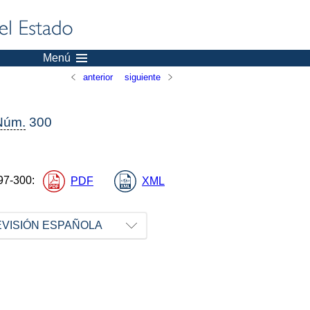
Menú
anterior
siguiente
Núm.
300
97-300
:
PDF
XML
EVISIÓN ESPAÑOLA