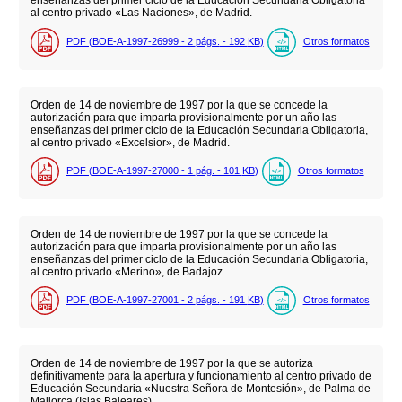
enseñanzas del primer ciclo de la Educación Secundaria Obligatoria
al centro privado «Las Naciones», de Madrid.
PDF (BOE-A-1997-26999 - 2
págs.
- 192
KB
)
Otros formatos
Orden de 14 de noviembre de 1997 por la que se concede la
autorización para que imparta provisionalmente por un año las
enseñanzas del primer ciclo de la Educación Secundaria Obligatoria,
al centro privado «Excelsior», de Madrid.
PDF (BOE-A-1997-27000 - 1
pág.
- 101
KB
)
Otros formatos
Orden de 14 de noviembre de 1997 por la que se concede la
autorización para que imparta provisionalmente por un año las
enseñanzas del primer ciclo de la Educación Secundaria Obligatoria,
al centro privado «Merino», de Badajoz.
PDF (BOE-A-1997-27001 - 2
págs.
- 191
KB
)
Otros formatos
Orden de 14 de noviembre de 1997 por la que se autoriza
definitivamente para la apertura y funcionamiento al centro privado de
Educación Secundaria «Nuestra Señora de Montesión», de Palma de
Mallorca (Islas Baleares).