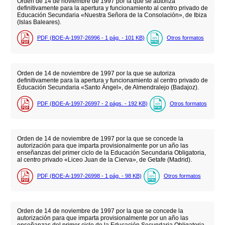
Orden de 14 de noviembre de 1997 por la que se autoriza
definitivamente para la apertura y funcionamiento al centro privado de
Educación Secundaria «Nuestra Señora de la Consolación», de Ibiza
(Islas Baleares).
PDF (BOE-A-1997-26996 - 1
pág.
- 101
KB
)
Otros formatos
Orden de 14 de noviembre de 1997 por la que se autoriza
definitivamente para la apertura y funcionamiento al centro privado de
Educación Secundaria «Santo Ángel», de Almendralejo (Badajoz).
PDF (BOE-A-1997-26997 - 2
págs.
- 192
KB
)
Otros formatos
Orden de 14 de noviembre de 1997 por la que se concede la
autorización para que imparta provisionalmente por un año las
enseñanzas del primer ciclo de la Educación Secundaria Obligatoria,
al centro privado «Liceo Juan de la Cierva», de Getafe (Madrid).
PDF (BOE-A-1997-26998 - 1
pág.
- 98
KB
)
Otros formatos
Orden de 14 de noviembre de 1997 por la que se concede la
autorización para que imparta provisionalmente por un año las