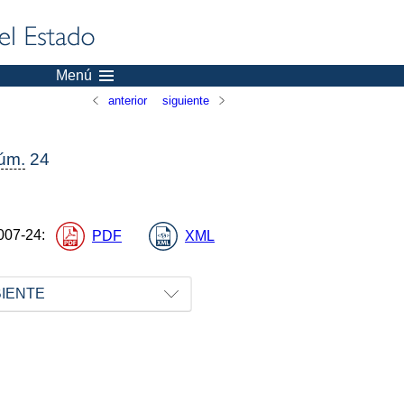
Menú
anterior
siguiente
úm.
24
007-24
:
PDF
XML
BIENTE