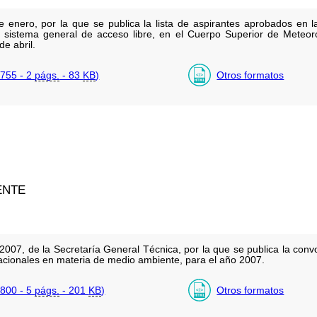
nero, por la que se publica la lista de aspirantes aprobados en l
el sistema general de acceso libre, en el Cuerpo Superior de Meteo
e abril.
755 - 2
págs.
- 83
KB
)
Otros formatos
ENTE
007, de la Secretaría General Técnica, por la que se publica la conv
nacionales en materia de medio ambiente, para el año 2007.
800 - 5
págs.
- 201
KB
)
Otros formatos