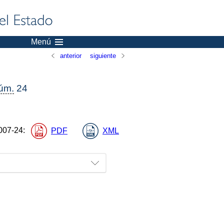
Menú
anterior
siguiente
úm.
24
007-24
:
PDF
XML