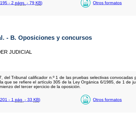
195 - 2
págs.
- 79
KB
)
Otros formatos
al. - B. Oposiciones y concursos
ER JUDICIAL
, del Tribunal calificador n.º 1 de las pruebas selectivas convocada
a que se refiere el artículo 305 de la Ley Orgánica 6/1985, de 1 de jul
omienzo del tercer ejercicio de la oposición.
201 - 1
pág.
- 33
KB
)
Otros formatos