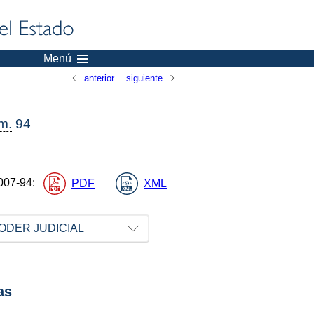
Menú
anterior
siguiente
m.
94
007-94
:
PDF
XML
ODER JUDICIAL
as