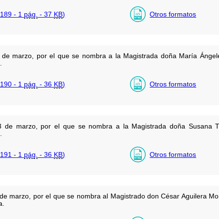
189 - 1
pág.
- 37
KB
)
Otros formatos
 de marzo, por el que se nombra a la Magistrada doña María Ángel
.
190 - 1
pág.
- 36
KB
)
Otros formatos
3 de marzo, por el que se nombra a la Magistrada doña Susana Tr
.
191 - 1
pág.
- 36
KB
)
Otros formatos
de marzo, por el que se nombra al Magistrado don César Aguilera Mo
a.