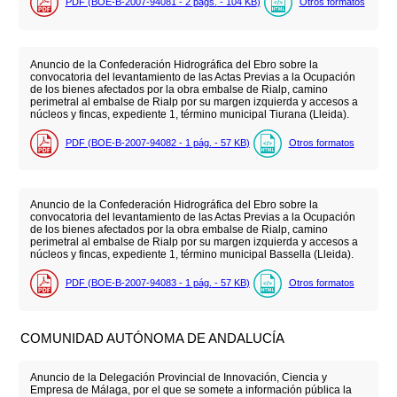
PDF (BOE-B-2007-94081 - 2
págs.
- 104
KB
)
Otros formatos
Anuncio de la Confederación Hidrográfica del Ebro sobre la
convocatoria del levantamiento de las Actas Previas a la Ocupación
de los bienes afectados por la obra embalse de Rialp, camino
perimetral al embalse de Rialp por su margen izquierda y accesos a
núcleos y fincas, expediente 1, término municipal Tiurana (Lleida).
PDF (BOE-B-2007-94082 - 1
pág.
- 57
KB
)
Otros formatos
Anuncio de la Confederación Hidrográfica del Ebro sobre la
convocatoria del levantamiento de las Actas Previas a la Ocupación
de los bienes afectados por la obra embalse de Rialp, camino
perimetral al embalse de Rialp por su margen izquierda y accesos a
núcleos y fincas, expediente 1, término municipal Bassella (Lleida).
PDF (BOE-B-2007-94083 - 1
pág.
- 57
KB
)
Otros formatos
COMUNIDAD AUTÓNOMA DE ANDALUCÍA
Anuncio de la Delegación Provincial de Innovación, Ciencia y
Empresa de Málaga, por el que se somete a información pública la