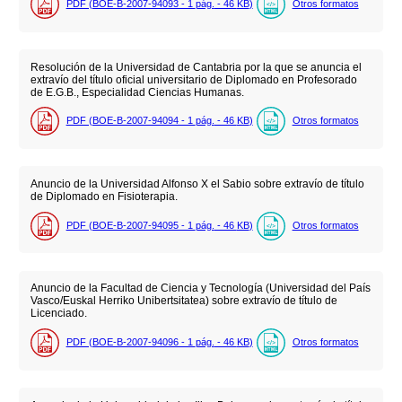
PDF (BOE-B-2007-94093 - 1
pág.
- 46
KB
)
Otros formatos
Resolución de la Universidad de Cantabria por la que se anuncia el
extravío del título oficial universitario de Diplomado en Profesorado
de E.G.B., Especialidad Ciencias Humanas.
PDF (BOE-B-2007-94094 - 1
pág.
- 46
KB
)
Otros formatos
Anuncio de la Universidad Alfonso X el Sabio sobre extravío de título
de Diplomado en Fisioterapia.
PDF (BOE-B-2007-94095 - 1
pág.
- 46
KB
)
Otros formatos
Anuncio de la Facultad de Ciencia y Tecnología (Universidad del País
Vasco/Euskal Herriko Unibertsitatea) sobre extravío de título de
Licenciado.
PDF (BOE-B-2007-94096 - 1
pág.
- 46
KB
)
Otros formatos