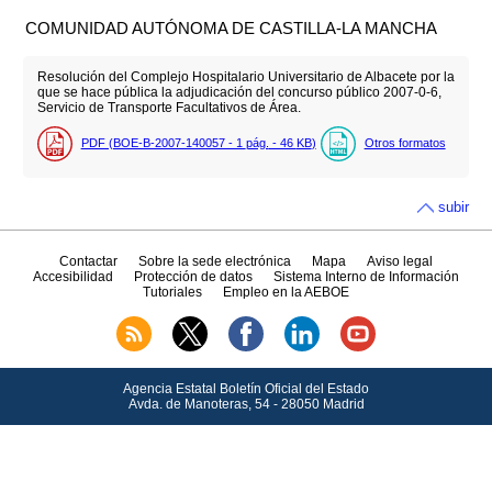
COMUNIDAD AUTÓNOMA DE CASTILLA-LA MANCHA
Resolución del Complejo Hospitalario Universitario de Albacete por la
que se hace pública la adjudicación del concurso público 2007-0-6,
Servicio de Transporte Facultativos de Área.
PDF (BOE-B-2007-140057 - 1
pág.
- 46
KB
)
Otros formatos
subir
Contactar
Sobre la sede electrónica
Mapa
Aviso legal
Accesibilidad
Protección de datos
Sistema Interno de Información
Tutoriales
Empleo en la AEBOE
Agencia Estatal Boletín Oficial del Estado
Avda.
de Manoteras, 54 - 28050 Madrid